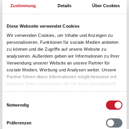
Zustimmung
Details
Über Cookies
Diese Webseite verwendet Cookies
Wir verwenden Cookies, um Inhalte und Anzeigen zu
personalisieren, Funktionen für soziale Medien anbieten
zu können und die Zugriffe auf unsere Website zu
analysieren. Außerdem geben wir Informationen zu Ihrer
Belegungskalender
Verwendung unserer Website an unsere Partner für
soziale Medien, Werbung und Analysen weiter. Unsere
Reisedauer auswählen
Partner führen diese Informationen möglicherweise mit
Anzahl Reisende auswählen
weiteren Daten zusammen, die Sie ihnen bereitgestellt
Anreisetag im Belegungskalender anklicken
haben oder die sie im Rahmen Ihrer Nutzung der Dienste
Sie bekommen Verfügbarkeit und Preis angezeigt
gesammelt haben.
Einwilligungsauswahl
Notwendig
Bitte beachten Sie, dass sich bei Änderungen des
Reisezeitraumes auch Änderungen bei der
Hausbeschreibung und/oder der Ausstattung ergeben
Präferenzen
können.