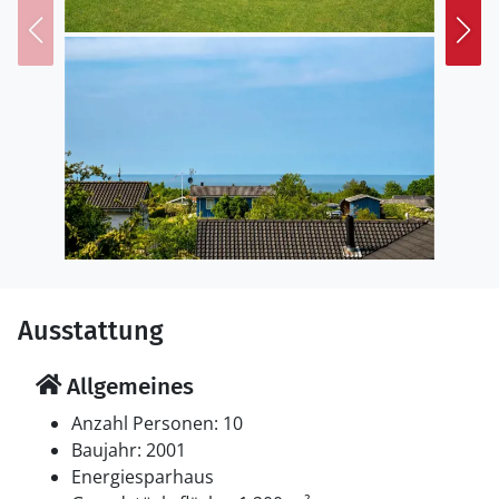
Fisch kaufen oder die sieben Windmühlen bewundern,
die sich an den beiden langen Landungsbrücken
befinden und den Hafen einrahmen. Nutzen Sie das
breite Angebot an Einkaufsmöglichkeiten und guten
Restaurants, um sich ein wenig zu verwöhnen.
Ausstattung
Allgemeines
Anzahl Personen: 10
Baujahr: 2001
Energiesparhaus