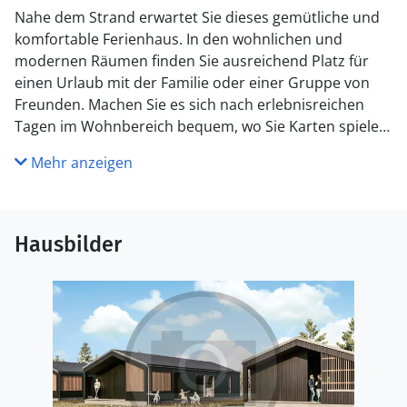
Nahe dem Strand erwartet Sie dieses gemütliche und
komfortable Ferienhaus. In den wohnlichen und
modernen Räumen finden Sie ausreichend Platz für
einen Urlaub mit der Familie oder einer Gruppe von
Freunden. Machen Sie es sich nach erlebnisreichen
Tagen im Wohnbereich bequem, wo Sie Karten spielen,
gemeinsam kochen oder einfach die Füße hochlegen
Mehr anzeigen
und entspannen können.
Draußen erwartet Sie die überdachte Terrasse – der
ideale Ort für den Morgenkaffee in der Sonne oder
Hausbilder
lange Abende unter weichen Decken und dem
Sternenhimmel. Ein besonderes Highlight ist der
Whirlpool, in dem Sie im Freien entspannen können.
Als zusätzlichen Luxus können Sie ein köstliches
Frühstück erwerben, das im gemütlichen Restaurant
serviert wird, das direkt an die Rezeption
angeschlossen ist. Ein wunderbarer Start in den Tag ,