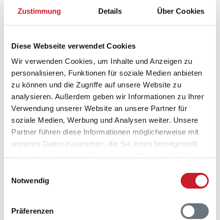
Zustimmung
Details
Über Cookies
Diese Webseite verwendet Cookies
Wir verwenden Cookies, um Inhalte und Anzeigen zu
personalisieren, Funktionen für soziale Medien anbieten
zu können und die Zugriffe auf unsere Website zu
analysieren. Außerdem geben wir Informationen zu Ihrer
Verwendung unserer Website an unsere Partner für
Belegungskalender
soziale Medien, Werbung und Analysen weiter. Unsere
Partner führen diese Informationen möglicherweise mit
Reisedauer auswählen
weiteren Daten zusammen, die Sie ihnen bereitgestellt
Anzahl Reisende auswählen
haben oder die sie im Rahmen Ihrer Nutzung der Dienste
Anreisetag im Belegungskalender anklicken
gesammelt haben.
Einwilligungsauswahl
Sie bekommen Verfügbarkeit und Preis angezeigt
Notwendig
Bitte beachten Sie, dass sich bei Änderungen des
Reisezeitraumes auch Änderungen bei der
Präferenzen
Hausbeschreibung und/oder der Ausstattung ergeben