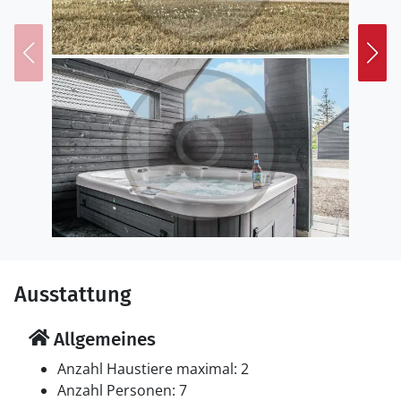
egal ob Entspannung oder Abenteuer auf dem
Programm stehen.
Bønnerup bietet frische Seeluft, eine ruhige Umgebung
und Nähe zur Natur, dieses Hotelferienhaus ist der
ideale Ausgangspunkt für wundervolle
Urlaubserinnerungen.
Ausstattung
Allgemeines
Anzahl Haustiere maximal: 2
Anzahl Personen: 7