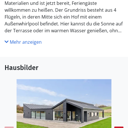
Materialien und ist jetzt bereit, Feriengäste
willkommen zu heißen. Der Grundriss besteht aus 4
Flügeln, in deren Mitte sich ein Hof mit einem
Außenwhirlpool befindet. Hier kannst du die Sonne auf
der Terrasse oder im warmen Wasser genießen, ohne
von Nachbarn oder Passanten gestört zu werden.
Mehr anzeigen
Innen erwartet dich eine Fülle von
Aktivitätsmöglichkeiten, von einem Aktivitätsraum bis
hin zu einer Swimmingpool-Abteilung sowie einer
Sauna. Das Haus ist mit 7 guten Schlafzimmern und 3
Hausbilder
geräumige, offene Obergeschosse eingerichtet – daher
ist das Haus der ideale Ort, um die ganze Familie zu
einem schönen Urlaub zu versammeln.
Küche
Die Küche ist mit 3 Kühlschränke ausgestattet .
Außerdem gibt es 4 Induktions-Kochzonen, 2
Umluftöfen, Mikrowelle sowie 2 Geschirrspüler.