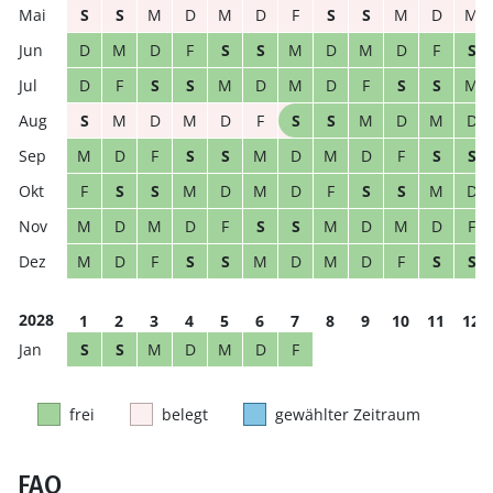
S
S
M
D
M
D
F
S
S
M
D
M
D
M
D
F
S
S
M
D
M
D
F
S
D
F
S
S
M
D
M
D
F
S
S
M
S
M
D
M
D
F
S
S
M
D
M
D
M
D
F
S
S
M
D
M
D
F
S
S
F
S
S
M
D
M
D
F
S
S
M
D
M
D
M
D
F
S
S
M
D
M
D
F
M
D
F
S
S
M
D
M
D
F
S
S
2028
1
2
3
4
5
6
7
8
9
10
11
12
S
S
M
D
M
D
F
frei
belegt
gewählter Zeitraum
FAQ