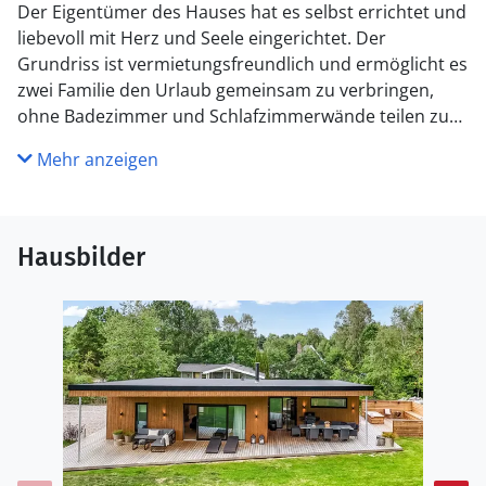
Der Eigentümer des Hauses hat es selbst errichtet und
liebevoll mit Herz und Seele eingerichtet. Der
Grundriss ist vermietungsfreundlich und ermöglicht es
zwei Familie den Urlaub gemeinsam zu verbringen,
ohne Badezimmer und Schlafzimmerwände teilen zu
müssen. In der Mitte des Hauses befindet sich die
Mehr anzeigen
große Küche mit offenem Zugang zum schönen
Wohnzimmer mit bequemen Möbeln für alle. Draußen
gibt es eine große, schöne, nach Süden ausgerichtete
Holzterrasse, die direkt an das Esszimmer angrenzt.
Hausbilder
Das große Grundstück ist von Bäumen und Büschen
umgeben und liegt nur wenige hundert Meter vom
kinderfreundlichen Sandstrand von Bønnerup
entfernt, der nach einem kurzen Spaziergang durch
das charmante Ferienhausgebiet von Bønnerup
erreichbar ist.
Küche
Die Küche ist mit 2 Kühlschränke ausgestattet .