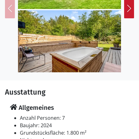
Außerdem gibt es 4 Induktions-Kochzonen,
Umluftofen, Mikrowelle sowie Geschirrspüler. Ferner
steht ein Weinkühlschrank zur Verfügung.
WC und Bad
Es gibt 2 Badezimmer mit Duschnische und 2 Toiletten.
Fußbodenheizung in 2 Badezimmern.
Draußen
Die Ferienunterkunft liegt auf einem 1800 m² großen
Naturgrundstück. Die Entfernung zum Meer beträgt
300 m. Die nächste Einkaufsmöglichkeit liegt 1000 m
Ausstattung
entfernt. Es steht ein offenes Terrassenareal zur
Verfügung. Außerdem gibt es überdachte Terrasse.
Allgemeines
Außendusche. Es steht ein Grill zur Verfügung. Es ist
ein Ladestecker für Elektroautos installiert.
Anzahl Personen: 7
Ladestecker Typ 2. Mit einer Ladeleistung von 11 kW.
Baujahr: 2024
Parkplatz auf dem Grundstück.
Grundstücksfläche: 1.800 m²