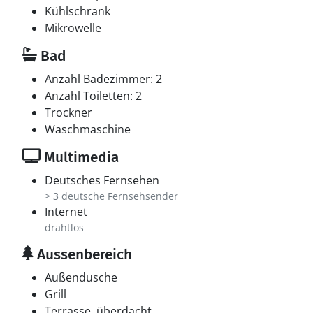
Multimedien
Kühlschrank
3 Smart-TV.1 Chromecast.1 Bluetooth-Lautsprecher.
Mikrowelle
Mindestens 4 dänische Fernsehsender. 1-3
Bad
schwedische Fernsehsender. 1-3 norwegische
Fernsehsender. Mindestens 4 deutsche
Anzahl Badezimmer: 2
Fernsehsender. 1-3 englische Fernsehsender. Es steht
Anzahl Toiletten: 2
kabellose Internetverbindung zur Verfügung.
Trockner
Waschmaschine
Multimedia
Deutsches Fernsehen
> 3 deutsche Fernsehsender
Internet
drahtlos
Aussenbereich
Außendusche
Grill
Terrasse, überdacht