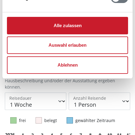
Belegungskalender
Alle zulassen
Reisedauer auswählen
Anzahl Reisende auswählen
Auswahl erlauben
Anreisetag im Belegungskalender anklicken
Sie bekommen Verfügbarkeit und Preis angezeigt
Ablehnen
Bitte beachten Sie, dass sich bei Änderungen des
Reisezeitraumes auch Änderungen bei der
Hausbeschreibung und/oder der Ausstattung ergeben
können.
Reisedauer
Anzahl Reisende
frei
belegt
gewählter Zeitraum
2026
1
2
3
4
5
6
7
8
9
10
11
12