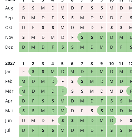
S
S
M
D
M
D
F
S
S
M
D
M
D
M
D
F
S
S
M
D
M
D
F
S
D
F
S
S
M
D
M
D
F
S
S
M
S
M
D
M
D
F
S
S
M
D
M
D
D
M
D
F
S
S
M
D
M
D
F
S
2027
1
2
3
4
5
6
7
8
9
10
11
12
F
S
S
M
D
M
D
F
M
D
M
D
M
D
M
D
F
S
S
M
D
M
D
F
M
D
M
D
F
S
S
M
D
M
D
F
D
F
S
S
M
D
M
D
F
S
S
M
S
S
M
D
M
D
F
S
S
M
D
M
D
M
D
F
S
S
M
D
M
D
F
S
D
F
S
S
M
D
M
D
F
S
S
M