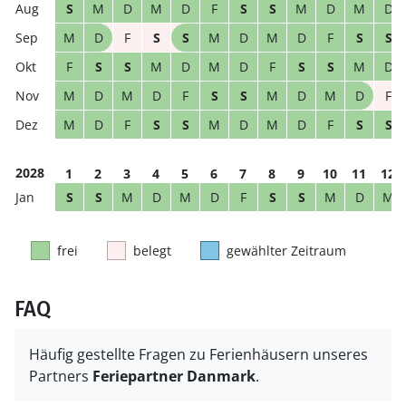
S
M
D
M
D
F
S
S
M
D
M
D
M
D
F
S
S
M
D
M
D
F
S
S
F
S
S
M
D
M
D
F
S
S
M
D
M
D
M
D
F
S
S
M
D
M
D
F
M
D
F
S
S
M
D
M
D
F
S
S
2028
1
2
3
4
5
6
7
8
9
10
11
12
S
S
M
D
M
D
F
S
S
M
D
M
frei
belegt
gewählter Zeitraum
FAQ
Häufig gestellte Fragen zu Ferienhäusern unseres
Partners
Feriepartner Danmark
.