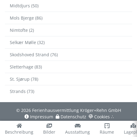
Midtdjurs (50)
Mols Bjerge (86)
Nimtofte (2)
Selkær Mølle (32)
Skodshoved Strand (76)
Sletterhage (83)
St. Sjørup (78)
Strands (73)
© 2026 Ferienhausvermittlung Kröger+Rehn GmbH
Impressum
Datenschutz
Cookies
∴
Beschreibung
Bilder
Ausstattung
Räume
Lagep