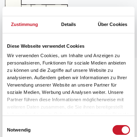
Zustimmung
Details
Über Cookies
Diese Webseite verwendet Cookies
Wir verwenden Cookies, um Inhalte und Anzeigen zu
personalisieren, Funktionen für soziale Medien anbieten
Lageplan
zu können und die Zugriffe auf unsere Website zu
analysieren. Außerdem geben wir Informationen zu Ihrer
Adresse
Verwendung unserer Website an unsere Partner für
Ferienhaus 43671
soziale Medien, Werbung und Analysen weiter. Unsere
Svinget 37
Partner führen diese Informationen möglicherweise mit
Skovgårde
weiteren Daten zusammen, die Sie ihnen bereitgestellt
8961 Allingåbro
haben oder die sie im Rahmen Ihrer Nutzung der Dienste
gesammelt haben.
Einwilligungsauswahl
Notwendig