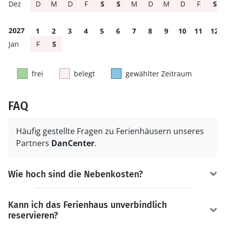
D
M
D
F
S
S
M
D
M
D
F
S
2027
1
2
3
4
5
6
7
8
9
10
11
12
F
S
frei
belegt
gewählter Zeitraum
FAQ
Häufig gestellte Fragen zu Ferienhäusern unseres
Partners
DanCenter
.
Wie hoch sind die Nebenkosten?
Kann ich das Ferienhaus unverbindlich
reservieren?