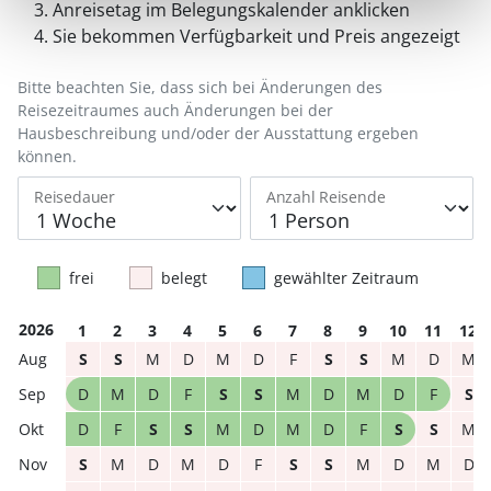
Anreisetag im Belegungskalender anklicken
Sie bekommen Verfügbarkeit und Preis angezeigt
Bitte beachten Sie, dass sich bei Änderungen des
Reisezeitraumes auch Änderungen bei der
Hausbeschreibung und/oder der Ausstattung ergeben
können.
Reisedauer
Anzahl Reisende
frei
belegt
gewählter Zeitraum
2026
1
2
3
4
5
6
7
8
9
10
11
12
S
S
M
D
M
D
F
S
S
M
D
M
D
M
D
F
S
S
M
D
M
D
F
S
D
F
S
S
M
D
M
D
F
S
S
M
S
M
D
M
D
F
S
S
M
D
M
D