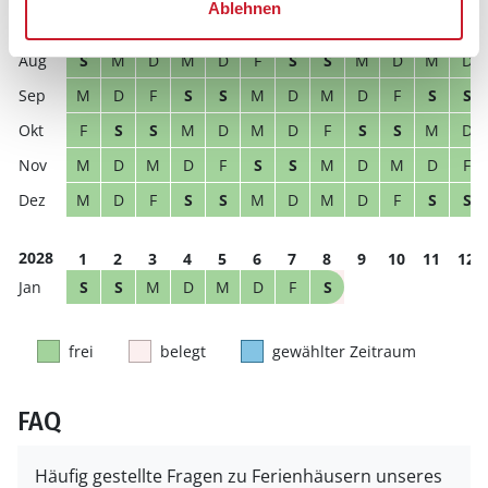
Ablehnen
D
F
S
S
M
D
M
D
F
S
S
M
S
M
D
M
D
F
S
S
M
D
M
D
M
D
F
S
S
M
D
M
D
F
S
S
F
S
S
M
D
M
D
F
S
S
M
D
M
D
M
D
F
S
S
M
D
M
D
F
M
D
F
S
S
M
D
M
D
F
S
S
2028
1
2
3
4
5
6
7
8
9
10
11
12
S
S
M
D
M
D
F
S
frei
belegt
gewählter Zeitraum
FAQ
Häufig gestellte Fragen zu Ferienhäusern unseres