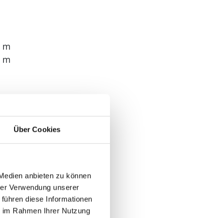
5 m
9 m
Über Cookies
 Medien anbieten zu können
hrer Verwendung unserer
 führen diese Informationen
ie im Rahmen Ihrer Nutzung