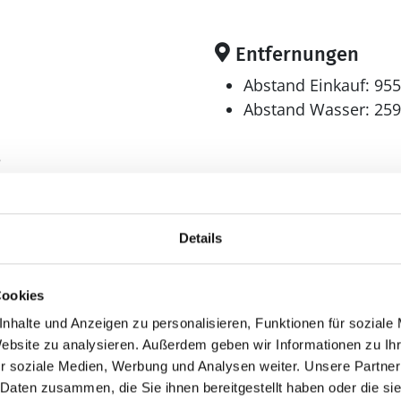
Entfernungen
Abstand Einkauf: 95
Abstand Wasser: 25
3
²
Küche
Details
r
Geschirrspüler
Herd
Cookies
E-Kochpl.
Kaffeemaschine
nhalte und Anzeigen zu personalisieren, Funktionen für soziale
Kühlschrank
Website zu analysieren. Außerdem geben wir Informationen zu I
Kühl-Gefrier-Kombi
r soziale Medien, Werbung und Analysen weiter. Unsere Partner
Mikrowelle
 Daten zusammen, die Sie ihnen bereitgestellt haben oder die s