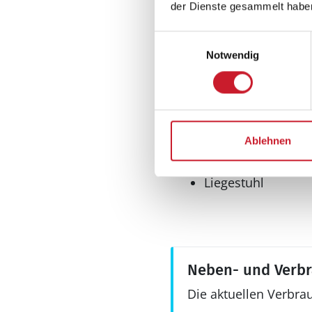
der Dienste gesammelt habe
Bad
Einwilligungsauswahl
Anzahl Duschen: 1
Notwendig
Anzahl Badezimme
Anzahl Toiletten: 1
Aussenbereich
Ablehnen
Gartenmöbel
Liegestuhl
Neben- und Verb
Die aktuellen Verbra