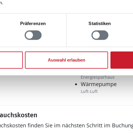
n.
Multimedia
Deutsches Fernsehe
Präferenzen
Statistiken
r: 1
Chromecast
Internet
Radio
Stereoanlage
Sonstiges
Auswahl erlauben
Besonderheiten
Energiesparhaus
Wärmepumpe
Luft-Luft
rauchskosten
uchskosten finden Sie im nächsten Schritt im Buchun