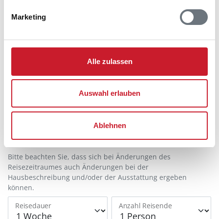
Marketing
Alle zulassen
Belegungskalender
Auswahl erlauben
Reisedauer auswählen
Anzahl Reisende auswählen
Anreisetag im Belegungskalender anklicken
Ablehnen
Sie bekommen Verfügbarkeit und Preis angezeigt
Bitte beachten Sie, dass sich bei Änderungen des
Reisezeitraumes auch Änderungen bei der
Hausbeschreibung und/oder der Ausstattung ergeben
können.
Reisedauer
Anzahl Reisende