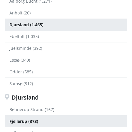
Aalborg Bucht (1.271)
Anholt (20)
Djursland (1.465)
Ebeltoft (1.035)
Juelsminde (392)
Læsø (340)
Odder (585)
Samsø (312)
Djursland
Bønnerup Strand (167)
Fjellerup (373)