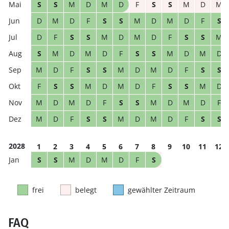
S
S
M
D
M
D
F
S
S
M
D
M
D
M
D
F
S
S
M
D
M
D
F
S
D
F
S
S
M
D
M
D
F
S
S
M
S
M
D
M
D
F
S
S
M
D
M
D
M
D
F
S
S
M
D
M
D
F
S
S
F
S
S
M
D
M
D
F
S
S
M
D
M
D
M
D
F
S
S
M
D
M
D
F
M
D
F
S
S
M
D
M
D
F
S
S
2028
1
2
3
4
5
6
7
8
9
10
11
12
S
S
M
D
M
D
F
S
frei
belegt
gewählter Zeitraum
FAQ