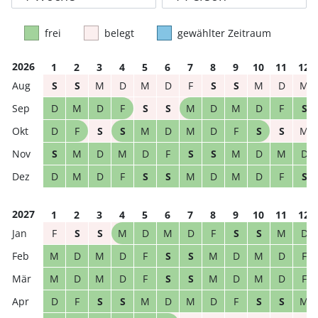
frei
belegt
gewählter Zeitraum
2026
1
2
3
4
5
6
7
8
9
10
11
12
S
S
M
D
M
D
F
S
S
M
D
M
D
M
D
F
S
S
M
D
M
D
F
S
D
F
S
S
M
D
M
D
F
S
S
M
S
M
D
M
D
F
S
S
M
D
M
D
D
M
D
F
S
S
M
D
M
D
F
S
2027
1
2
3
4
5
6
7
8
9
10
11
12
F
S
S
M
D
M
D
F
S
S
M
D
M
D
M
D
F
S
S
M
D
M
D
F
M
D
M
D
F
S
S
M
D
M
D
F
D
F
S
S
M
D
M
D
F
S
S
M