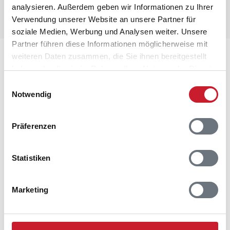
analysieren. Außerdem geben wir Informationen zu Ihrer
Verwendung unserer Website an unsere Partner für
soziale Medien, Werbung und Analysen weiter. Unsere
Partner führen diese Informationen möglicherweise mit
Lageplan
weiteren Daten zusammen, die Sie ihnen bereitgestellt
haben oder die sie im Rahmen Ihrer Nutzung der Dienste
gesammelt haben.
Adresse
Einwilligungsauswahl
Notwendig
Ferienhaus 8836
Enebærvej 14
Fjellerup Strand
Präferenzen
8585 Glesborg
Statistiken
Marketing