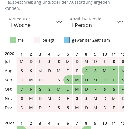
Hausbeschreibung und/oder der Ausstattung ergeben
können.
Reisedauer
Anzahl Reisende
frei
belegt
gewählter Zeitraum
2026
1
2
3
4
5
6
7
8
9
10
11
12
M
D
F
S
S
M
D
M
D
F
S
S
S
S
M
D
M
D
F
S
S
M
D
M
D
M
D
F
S
S
M
D
M
D
F
S
D
F
S
S
M
D
M
D
F
S
S
M
S
M
D
M
D
F
S
S
M
D
M
D
D
M
D
F
S
S
M
D
M
D
F
S
2027
1
2
3
4
5
6
7
8
9
10
11
12