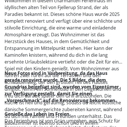
Willkommen in diesem charmanten Ferienhaus im
idyllischen alten Teil von Fjellerup Strand, der als
Paradies bekannt ist. Dieses schöne Haus wurde 2025
komplett renoviert und verfügt über eine schlichte und
stilvolle Einrichtung, die eine warme und einladende
Atmosphäre erzeugt. Das Wohnzimmer ist das
Herzstück des Hauses, in dem Gemütlichkeit und
Entspannung im Mittelpunkt stehen. Hier kann der
Kaminofen knistern, während du dich in die lang
ersehnte Urlaubslektüre vertiefst oder die Zeit für ein
Spiel mit den Kindern genießt. Vom Wohnzimmer aus
Neue Fotos sind in Vorbereitung, da das Haus
führen zwei Türen auf die Terrassen und den
gerade renoviert wurde. Die 5 Bilder, die dem
Schwalbenweg, der den größten Teil des Hauses
Grundriss beigefügt sind, wurden vom Eigentümer
umgibt. Nimm ein Sonnenbad in den Liegestühlen und
zur Verfügung gestellt, damit Sie einen
freu dich darauf, später den Grill anzuzünden. Die
„Vorgeschmack” auf die Renovierung bekommen.
Küche ist hell und geräumig, sodass du leicht köstliche
dänische Sommergerichte zubereiten kannst, während
Genieße das Leben im Freien
du dich mit Familie und Freunden unterhältst. Das
Das Ferienhaus ist von Grün umgeben, was Schutz für
Badezimmer ist ebenso schön und in einem