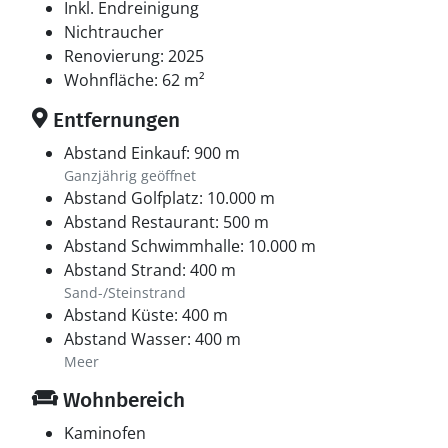
Inkl. Endreinigung
Kattegat Center besuchen und Haie und Pinguine
Nichtraucher
bestaunen kannst. Im Süden von Djursland kannst du
Renovierung: 2025
die alte Marktstadt Ebeltoft, den Naturnationalpark
Wohnfläche: 62 m²
Mols Bjerge, den Ree Park Safari, den Skandinavisk
Dyrepark und vieles mehr erleben.
Entfernungen
Abstand Einkauf: 900 m
Ganzjährig geöffnet
Abstand Golfplatz: 10.000 m
Abstand Restaurant: 500 m
Abstand Schwimmhalle: 10.000 m
Abstand Strand: 400 m
Sand-/Steinstrand
Abstand Küste: 400 m
Abstand Wasser: 400 m
Meer
Wohnbereich
Kaminofen