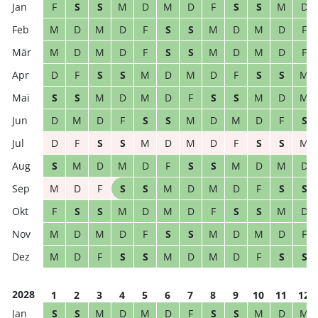
F
S
S
M
D
M
D
F
S
S
M
D
M
D
M
D
F
S
S
M
D
M
D
F
M
D
M
D
F
S
S
M
D
M
D
F
D
F
S
S
M
D
M
D
F
S
S
M
S
S
M
D
M
D
F
S
S
M
D
M
D
M
D
F
S
S
M
D
M
D
F
S
D
F
S
S
M
D
M
D
F
S
S
M
S
M
D
M
D
F
S
S
M
D
M
D
M
D
F
S
S
M
D
M
D
F
S
S
F
S
S
M
D
M
D
F
S
S
M
D
M
D
M
D
F
S
S
M
D
M
D
F
M
D
F
S
S
M
D
M
D
F
S
S
2028
1
2
3
4
5
6
7
8
9
10
11
12
S
S
M
D
M
D
F
S
S
M
D
M