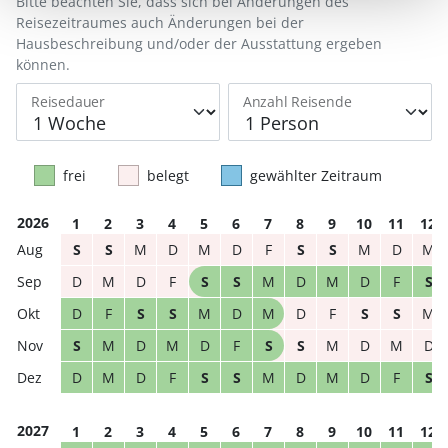
Bitte beachten Sie, dass sich bei Änderungen des
Reisezeitraumes auch Änderungen bei der
Hausbeschreibung und/oder der Ausstattung ergeben
können.
Reisedauer
Anzahl Reisende
frei
belegt
gewählter Zeitraum
2026
1
2
3
4
5
6
7
8
9
10
11
12
S
S
M
D
M
D
F
S
S
M
D
M
D
M
D
F
S
S
M
D
M
D
F
S
D
F
S
S
M
D
M
D
F
S
S
M
S
M
D
M
D
F
S
S
M
D
M
D
D
M
D
F
S
S
M
D
M
D
F
S
2027
1
2
3
4
5
6
7
8
9
10
11
12