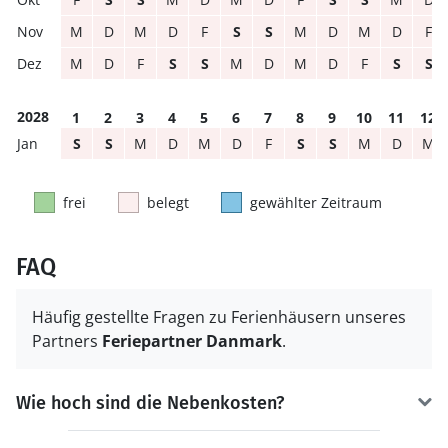
M
D
M
D
F
S
S
M
D
M
D
F
M
D
F
S
S
M
D
M
D
F
S
S
2028
1
2
3
4
5
6
7
8
9
10
11
12
S
S
M
D
M
D
F
S
S
M
D
M
frei
belegt
gewählter Zeitraum
FAQ
Häufig gestellte Fragen zu Ferienhäusern unseres
Partners
Feriepartner Danmark
.
Wie hoch sind die Nebenkosten?