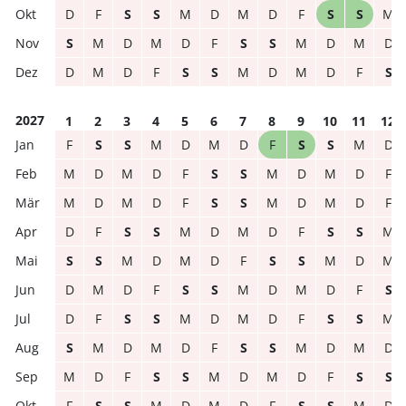
D
F
S
S
M
D
M
D
F
S
S
M
S
M
D
M
D
F
S
S
M
D
M
D
D
M
D
F
S
S
M
D
M
D
F
S
2027
1
2
3
4
5
6
7
8
9
10
11
12
F
S
S
M
D
M
D
F
S
S
M
D
M
D
M
D
F
S
S
M
D
M
D
F
M
D
M
D
F
S
S
M
D
M
D
F
D
F
S
S
M
D
M
D
F
S
S
M
S
S
M
D
M
D
F
S
S
M
D
M
D
M
D
F
S
S
M
D
M
D
F
S
D
F
S
S
M
D
M
D
F
S
S
M
S
M
D
M
D
F
S
S
M
D
M
D
M
D
F
S
S
M
D
M
D
F
S
S
F
S
S
M
D
M
D
F
S
S
M
D