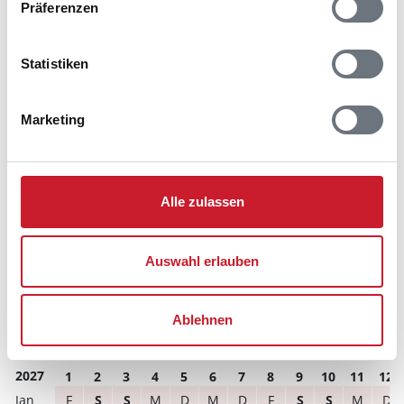
Präferenzen
können.
Reisedauer
Anzahl Reisende
Statistiken
frei
belegt
gewählter Zeitraum
Marketing
2026
1
2
3
4
5
6
7
8
9
10
11
12
M
D
F
S
S
M
D
M
D
F
S
S
Alle zulassen
S
S
M
D
M
D
F
S
S
M
D
M
D
M
D
F
S
S
M
D
M
D
F
S
Auswahl erlauben
D
F
S
S
M
D
M
D
F
S
S
M
S
M
D
M
D
F
S
S
M
D
M
D
Ablehnen
D
M
D
F
S
S
M
D
M
D
F
S
2027
1
2
3
4
5
6
7
8
9
10
11
12
F
S
S
M
D
M
D
F
S
S
M
D