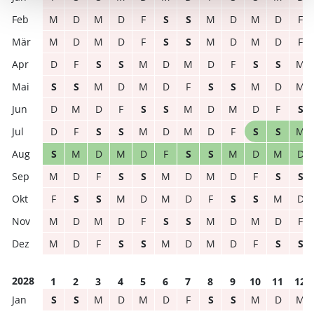
M
D
M
D
F
S
S
M
D
M
D
F
M
D
M
D
F
S
S
M
D
M
D
F
D
F
S
S
M
D
M
D
F
S
S
M
S
S
M
D
M
D
F
S
S
M
D
M
D
M
D
F
S
S
M
D
M
D
F
S
D
F
S
S
M
D
M
D
F
S
S
M
S
M
D
M
D
F
S
S
M
D
M
D
M
D
F
S
S
M
D
M
D
F
S
S
F
S
S
M
D
M
D
F
S
S
M
D
M
D
M
D
F
S
S
M
D
M
D
F
M
D
F
S
S
M
D
M
D
F
S
S
2028
1
2
3
4
5
6
7
8
9
10
11
12
S
S
M
D
M
D
F
S
S
M
D
M