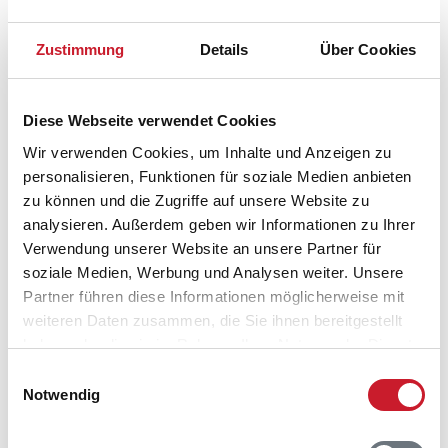
Zustimmung
Details
Über Cookies
Diese Webseite verwendet Cookies
Wir verwenden Cookies, um Inhalte und Anzeigen zu
personalisieren, Funktionen für soziale Medien anbieten
zu können und die Zugriffe auf unsere Website zu
analysieren. Außerdem geben wir Informationen zu Ihrer
Belegungskalender
Verwendung unserer Website an unsere Partner für
soziale Medien, Werbung und Analysen weiter. Unsere
Reisedauer auswählen
Partner führen diese Informationen möglicherweise mit
Anzahl Reisende auswählen
weiteren Daten zusammen, die Sie ihnen bereitgestellt
Anreisetag im Belegungskalender anklicken
haben oder die sie im Rahmen Ihrer Nutzung der Dienste
Sie bekommen Verfügbarkeit und Preis angezeigt
gesammelt haben.
Einwilligungsauswahl
Notwendig
Bitte beachten Sie, dass sich bei Änderungen des
Reisezeitraumes auch Änderungen bei der
Hausbeschreibung und/oder der Ausstattung ergeben