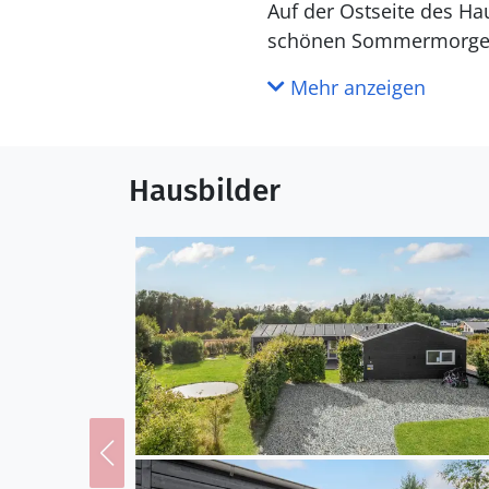
Auf der Ostseite des Ha
schönen Sommermorgen 
zu einer überdachten T
Mehr anzeigen
genießen können. Diese 
Freunden bilden. Es gib
über das Feuer halten k
Hausbilder
Reinigungsbereich aufb
Zum schönen Sandstrand
Spaziergang. Der Strand
fantastisches Badeerleb
dem Sand. Tolle Radtou
erleben.