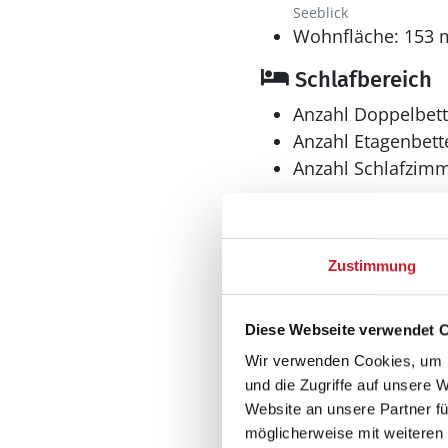
Seeblick
Wohnfläche: 153 
Schlafbereich
Anzahl Doppelbett
Anzahl Etagenbette
Anzahl Schlafzimm
Zustimmung
Diese Webseite verwendet 
Bad
Wir verwenden Cookies, um I
und die Zugriffe auf unsere 
Anzahl Duschen: 2
Website an unsere Partner fü
Anzahl Badezimme
möglicherweise mit weiteren