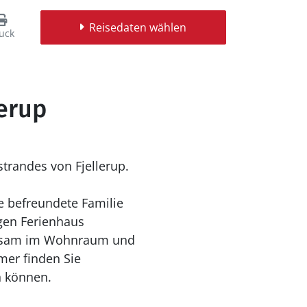
Reisedaten wählen
uck
lerup
randes von Fjellerup.
e befreundete Familie
gen Ferienhaus
einsam im Wohnraum und
mer finden Sie
n können.