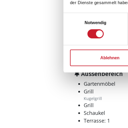
Anzahl Toiletten: 2
der Dienste gesammelt habe
Dusche
Trockner
Einwilligungsauswahl
Notwendig
Waschmaschine
Multimedia
Deutsches Fernse
Internet
Ablehnen
WLAN
Aussenbereich
Gartenmöbel
Grill
Kugelgrill
Grill
Schaukel
Terrasse: 1