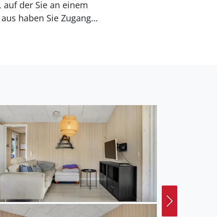
, auf der Sie an einem
aus haben Sie Zugang
en Sommerabende
llabende mit Familie und
llows und Stockbrot
 Fisch in einem
urch einen schönen
era und bietet Ihnen ein
 auf Ihrem Handtuch auf
ie schöne Natur zu