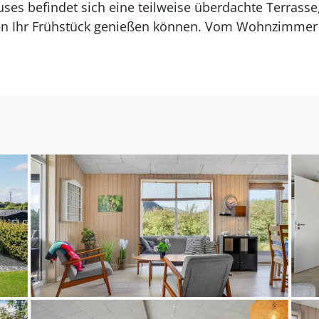
uses befindet sich eine teilweise überdachte Terrasse
Ihr Frühstück genießen können. Vom Wohnzimmer 
errasse mit Blick auf den See, auf der Sie die warm
Umgebung kann die Kulisse für viele gemütliche Gri
t zusätzlich eine Feuerstelle, wo Sie abends Marshma
önnen. Wer gerne angelt, kann den frisch gefangenen
ewahren.
 gelangen Sie bequem mit Ihren Fahrrädern oder d
 von Fjellerup gehört zur sogenannten Dänischen Rivi
nis. Baden Sie im herrlichen Wasser und relaxen Sie
ren können Sie entlang der Küste unternehmen um d