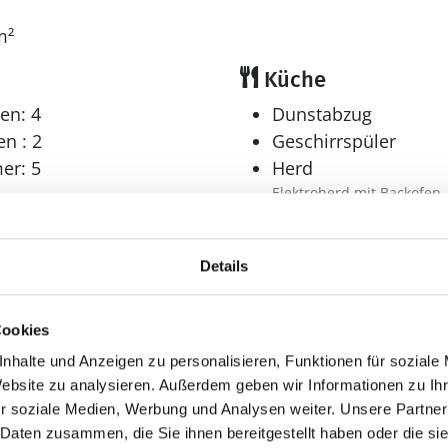
m²
Küche
en: 4
Dunstabzug
n : 2
Geschirrspüler
er: 5
Herd
Elektroherd mit Backofen
Kaffeemaschine
Kühlschrank
Details
Mikrowelle
Tiefkühler: 40 l
Tiefkühlschrank
Cookies
Wellness
nhalte und Anzeigen zu personalisieren, Funktionen für soziale
Website zu analysieren. Außerdem geben wir Informationen zu I
Whirlpool
r soziale Medien, Werbung und Analysen weiter. Unsere Partner
r: 2
 Daten zusammen, die Sie ihnen bereitgestellt haben oder die s