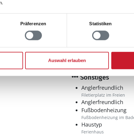
n.
Präferenzen
Statistiken
Spieleangebot
hen
Bocciabahn
Dart
Auswahl erlauben
Tischfußball
Sonstiges
Anglerfreundlich
Filetierplatz im Freien
Anglerfreundlich
Fußbodenheizung
Fußbodenheizung im Bad
Haustyp
Ferienhaus