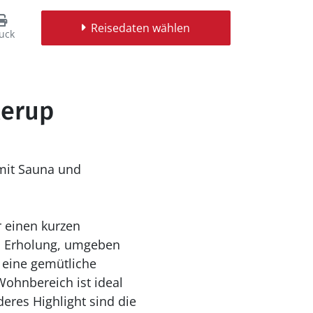
Reisedaten wählen
uck
lerup
mit Sauna und
r einen kurzen
nd Erholung, umgeben
 eine gemütliche
Wohnbereich ist ideal
res Highlight sind die