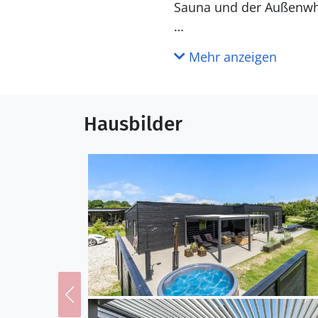
Sauna und der Außenwhi
Die große Terrasse lädt
Mehr anzeigen
Sonnenbaden.Ihre Kinde
Fjellerup bietet endlo
Hausbilder
Die ruhigen Gewässer e
umliegenden Wälder un
Nähe sorgt Djurs Somme
Naturfreunde sollten d
Landschaft und reichen 
besuchen und in die Ge
sich, um das beeindruck
Vielfalt an Meeresbewo