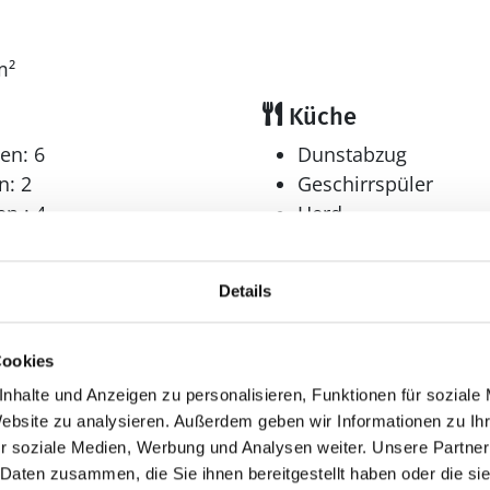
m²
Küche
en: 6
Dunstabzug
n: 2
Geschirrspüler
n : 4
Herd
er: 7
Elektroherd mit Backofen
Kaffeemaschine
Details
Kühlschrank
Mikrowelle
Tiefkühler: 110 l
Cookies
Tiefkühlschrank
nhalte und Anzeigen zu personalisieren, Funktionen für soziale
Wellness
Website zu analysieren. Außerdem geben wir Informationen zu I
r soziale Medien, Werbung und Analysen weiter. Unsere Partner
Sauna
 Daten zusammen, die Sie ihnen bereitgestellt haben oder die s