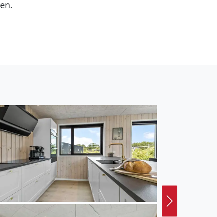
en.
ück im Freien oder zum
beim Toben haben.
 lange Spaziergänge.
n, während die
n einladen. In der
paß und Spannung.
er atemberaubenden
s Schloss Gammel Estrup
her nach Grenaa lohnt
t einer faszinierenden