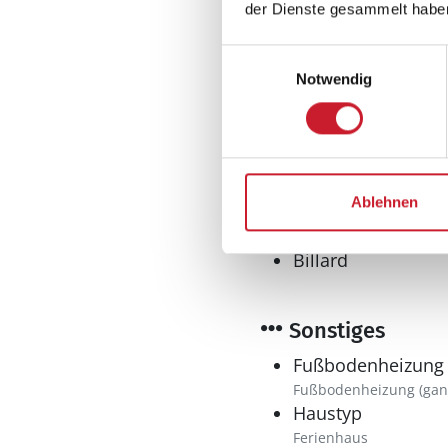
Tiefkühlschrank
der Dienste gesammelt habe
Wellness
Einwilligungsauswahl
Sauna
Notwendig
Whirlpool
Innen-und Aussenwhir
Spieleangebot
Ablehnen
Air Hockey
Billard
Sonstiges
Fußbodenheizung
Fußbodenheizung (gan
Haustyp
Ferienhaus