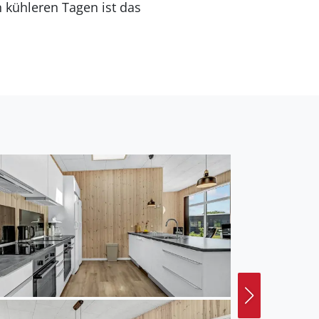
n kühleren Tagen ist das
Aktivitätsmöglichkeiten.
ie den Tag hier mit
l haben Sie Ihre
lten.
en Tag die Netzfischer
ügungspark Djurs