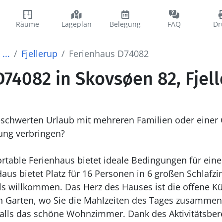
Räume
Lageplan
Belegung
FAQ
Dr
...
Fjellerup
Ferienhaus D74082
74082 in Skovsøen 82, Fjel
schwerten Urlaub mit mehreren Familien oder einer
ng verbringen?
rtable Ferienhaus bietet ideale Bedingungen für ein
Haus bietet Platz für 16 Personen in 6 großen Schlafz
ls willkommen. Das Herz des Hauses ist die offene 
den Garten, wo Sie die Mahlzeiten des Tages zusamm
falls das schöne Wohnzimmer. Dank des Aktivitätsbere