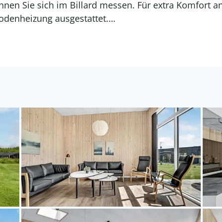
önnen Sie sich im Billard messen. Für extra Komfort a
denheizung ausgestattet.
ck bietet mit Schaukel und Spielturm ebenfalls gute 
sen auf der Terrasse mit Gartenmöbeln oder lassen S
usklingen. Dank Sauna und Innen- und Außenwhirlpoo
htungen direkt vor Ort und können vom Alltag abscha
iergang erreichen Sie den Strand, wo im Sommer jed
gen. Nach 15 Minuten Fahrt erreichen Sie den Vergn