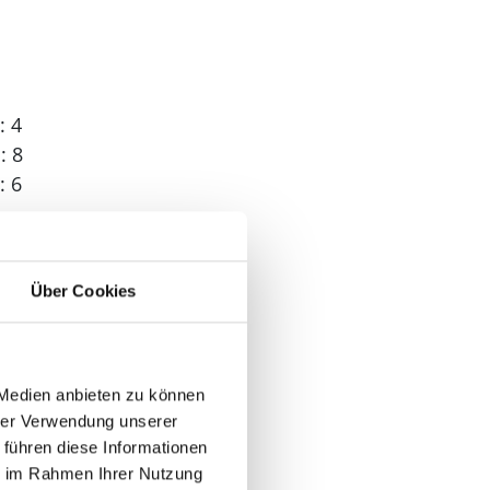
: 4
: 8
: 6
Über Cookies
 3
 Medien anbieten zu können
hrer Verwendung unserer
 führen diese Informationen
ie im Rahmen Ihrer Nutzung