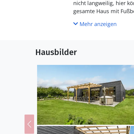
nicht langweilig, hier k
gesamte Haus mit Fußbo
Mehr anzeigen
Das große Naturgrundstü
Entspannen Sie unterdes
einem kühlen Getränk a
Hausbilder
eigenen Wellness-Einric
Nach einem kurzen Spaz
mit frischem Fisch anle
Sommerland.