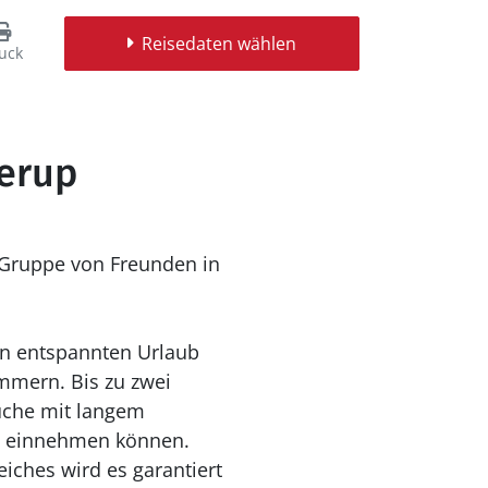
Reisedaten wählen
uck
lerup
 Gruppe von Freunden in
en entspannten Urlaub
immern. Bis zu zwei
Küche mit langem
en einnehmen können.
iches wird es garantiert