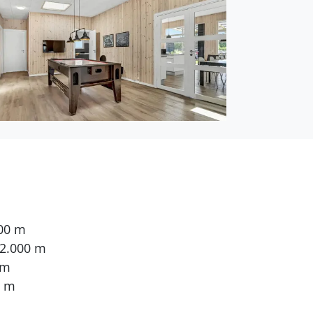
000 m
 2.000 m
 m
0 m