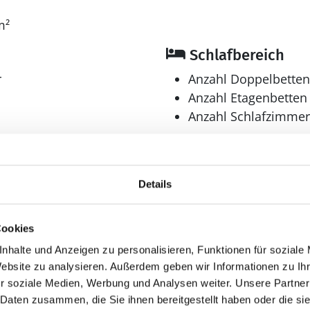
m²
Schlafbereich
r
Anzahl Doppelbetten
Anzahl Etagenbetten 
Anzahl Schlafzimmer
Bad
Anzahl Duschen: 3
Details
Anzahl Badezimmer:
Anzahl Toiletten: 3
Dusche
Cookies
Trockner
nhalte und Anzeigen zu personalisieren, Funktionen für soziale
Waschmaschine
Website zu analysieren. Außerdem geben wir Informationen zu I
r soziale Medien, Werbung und Analysen weiter. Unsere Partner
 Daten zusammen, die Sie ihnen bereitgestellt haben oder die s