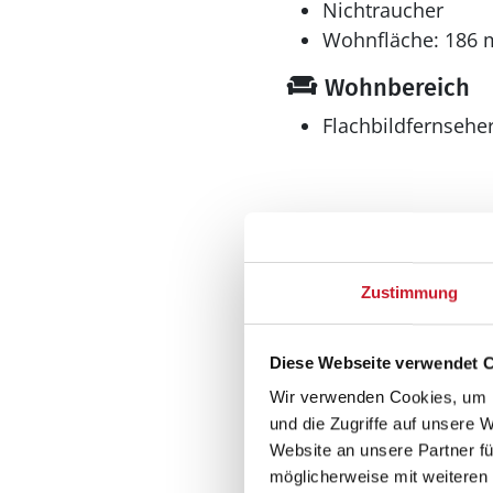
Nichtraucher
Wohnfläche: 186 
Wohnbereich
Flachbildfernsehe
Küche
Dunstabzug
Zustimmung
Geschirrspüler
Herd
El-Kochplatten/Ofen
Diese Webseite verwendet 
Kaffeemaschine
Wir verwenden Cookies, um I
Kühlschrank
und die Zugriffe auf unsere 
Mikrowelle
Website an unsere Partner fü
Tiefkühler: 110 l
möglicherweise mit weiteren