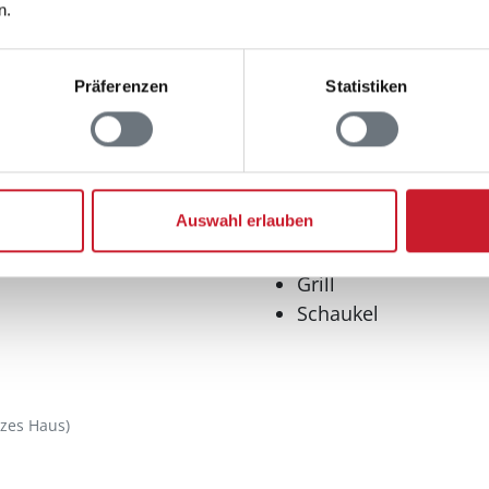
n.
Multimedia
Deutsches Fernsehe
Präferenzen
Statistiken
Internet
lpool
WLAN
Radio
Aussenbereich
Auswahl erlauben
Gartenmöbel
Grill
Schaukel
zes Haus)