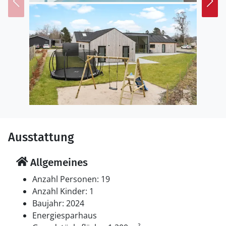
fantastischen Wanderrouten. Auch ein Ausflug in den
Freizeitpark Djurs Sommerland sorgt für Spaß bei
Groß und Klein. Fischliebhaber sollten die Räucherei in
Bønnerup Hafen besuchen, wo frischer Fisch und
Meeresfrüchte auf Sie warten. Fahrradtouren entlang
der Küste oder ein Besuch im nahegelegenen
Kattegatcenter mit beeindruckenden
Meeresbewohnern runden das Urlaubserlebnis
perfekt ab.
Ausstattung
Allgemeines
Anzahl Personen: 19
Anzahl Kinder: 1
Baujahr: 2024
Energiesparhaus