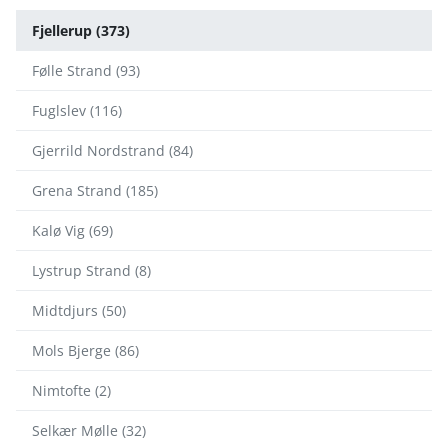
Fjellerup (373)
Følle Strand (93)
Fuglslev (116)
Gjerrild Nordstrand (84)
Grena Strand (185)
Kalø Vig (69)
Lystrup Strand (8)
Midtdjurs (50)
Mols Bjerge (86)
Nimtofte (2)
Selkær Mølle (32)