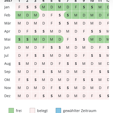
2027
1
2
3
4
5
6
7
8
9
10
11
12
F
S
S
M
D
M
D
F
S
S
M
D
M
D
M
D
F
S
S
M
D
M
D
F
M
D
M
D
F
S
S
M
D
M
D
F
D
F
S
S
M
D
M
D
F
S
S
M
S
S
M
D
M
D
F
S
S
M
D
M
D
M
D
F
S
S
M
D
M
D
F
S
D
F
S
S
M
D
M
D
F
S
S
M
S
M
D
M
D
F
S
S
M
D
M
D
M
D
F
S
S
M
D
M
D
F
S
S
F
S
S
M
D
M
D
F
S
S
M
D
M
D
M
D
F
S
S
M
D
M
D
F
M
D
F
S
S
M
D
M
D
F
S
S
frei
belegt
gewählter Zeitraum