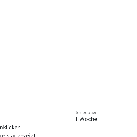
Reisedauer
nklicken
eis angezeigt