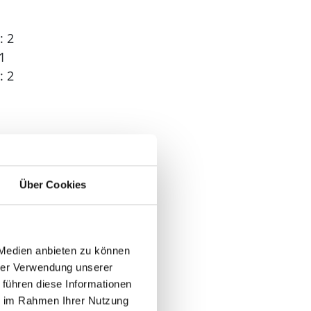
: 2
1
: 2
 1
Über Cookies
 Medien anbieten zu können
hrer Verwendung unserer
 führen diese Informationen
ie im Rahmen Ihrer Nutzung