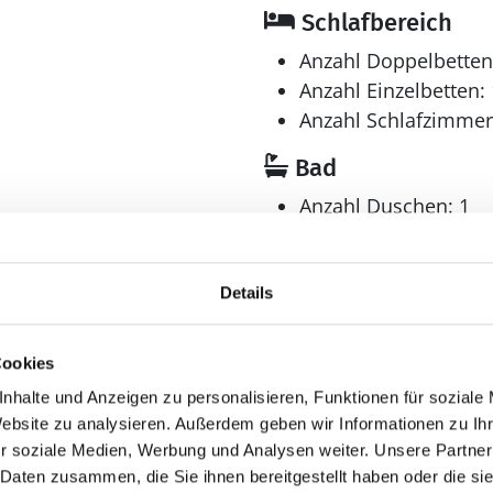
Schlafbereich
Anzahl Doppelbetten
Anzahl Einzelbetten: 
Anzahl Schlafzimmer
Bad
Anzahl Duschen: 1
Anzahl Badezimmer:
Anzahl Toiletten: 1
Dusche
Details
Trockner
Waschmaschine
Cookies
nhalte und Anzeigen zu personalisieren, Funktionen für soziale
Website zu analysieren. Außerdem geben wir Informationen zu I
Aussenbereich
r soziale Medien, Werbung und Analysen weiter. Unsere Partner
 Daten zusammen, die Sie ihnen bereitgestellt haben oder die s
Gartenmöbel