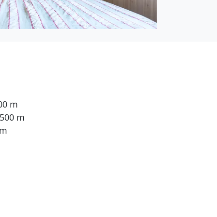
500 m
 500 m
 m