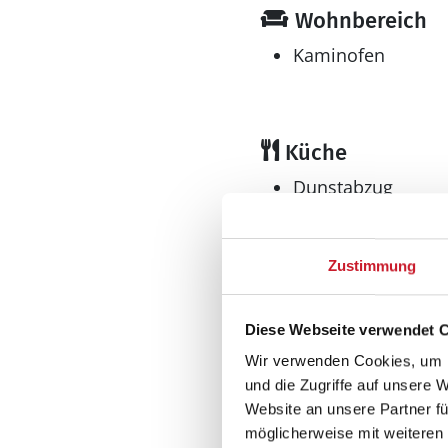
Wohnbereich
Kaminofen
Küche
Dunstabzug
Geschirrspüler
Herd
El-Kochplatten/Ofen
Zustimmung
Kaffeemaschine
Kühlschrank
Diese Webseite verwendet 
Tiefkühler: 20 l
Wir verwenden Cookies, um I
Gefrierfach
und die Zugriffe auf unsere 
Multimedia
Website an unsere Partner fü
möglicherweise mit weiteren
Internet