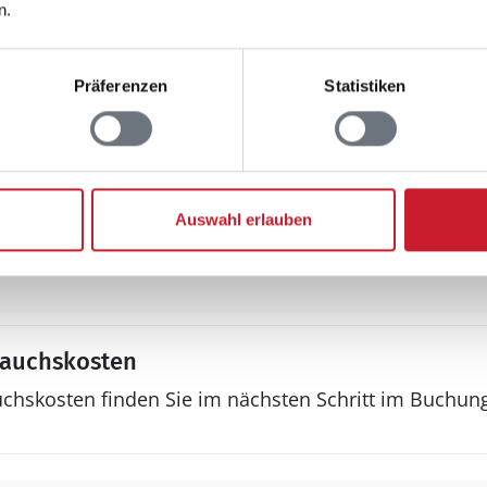
n.
Grill
Gasgrill
Grill
Präferenzen
Statistiken
Terrasse: 1
Auswahl erlauben
 an Jugendgruppen
rauchskosten
uchskosten finden Sie im nächsten Schritt im Buchun