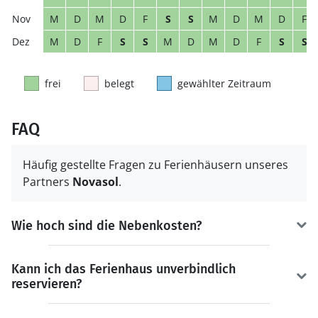
M
D
M
D
F
S
S
M
D
M
D
F
M
D
F
S
S
M
D
M
D
F
S
S
frei
belegt
gewählter Zeitraum
FAQ
Häufig gestellte Fragen zu Ferienhäusern unseres
Partners
Novasol
.
Wie hoch sind die Nebenkosten?
Kann ich das Ferienhaus unverbindlich
reservieren?