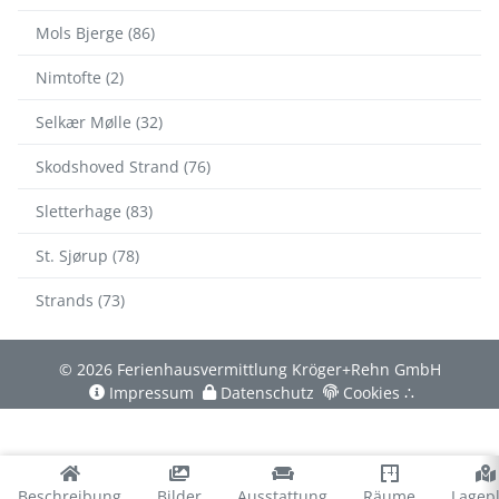
Mols Bjerge (86)
Nimtofte (2)
Selkær Mølle (32)
Skodshoved Strand (76)
Sletterhage (83)
St. Sjørup (78)
Strands (73)
© 2026 Ferienhausvermittlung Kröger+Rehn GmbH
Impressum
Datenschutz
Cookies
∴
Beschreibung
Bilder
Ausstattung
Räume
Lagep