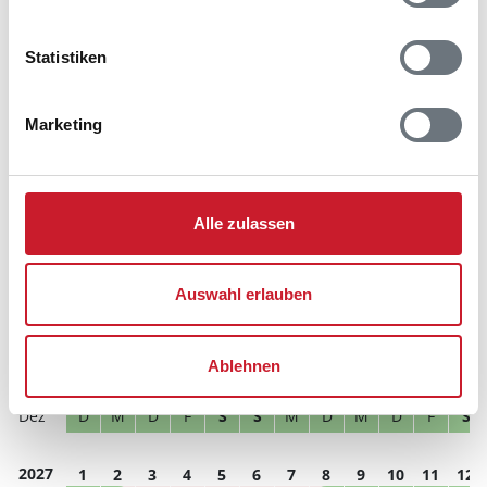
Hausbeschreibung und/oder der Ausstattung ergeben
können.
Statistiken
Reisedauer
Anzahl Reisende
Marketing
frei
belegt
gewählter Zeitraum
2026
1
2
3
4
5
6
7
8
9
10
11
12
Alle zulassen
M
D
F
S
S
M
D
M
D
F
S
S
S
S
M
D
M
D
F
S
S
M
D
M
Auswahl erlauben
D
M
D
F
S
S
M
D
M
D
F
S
D
F
S
S
M
D
M
D
F
S
S
M
Ablehnen
S
M
D
M
D
F
S
S
M
D
M
D
D
M
D
F
S
S
M
D
M
D
F
S
2027
1
2
3
4
5
6
7
8
9
10
11
12