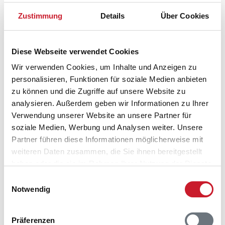
Zustimmung
Details
Über Cookies
Diese Webseite verwendet Cookies
Wir verwenden Cookies, um Inhalte und Anzeigen zu
personalisieren, Funktionen für soziale Medien anbieten
zu können und die Zugriffe auf unsere Website zu
analysieren. Außerdem geben wir Informationen zu Ihrer
Verwendung unserer Website an unsere Partner für
Belegungskalender
soziale Medien, Werbung und Analysen weiter. Unsere
Partner führen diese Informationen möglicherweise mit
Reisedauer auswählen
weiteren Daten zusammen, die Sie ihnen bereitgestellt
Anzahl Reisende auswählen
haben oder die sie im Rahmen Ihrer Nutzung der Dienste
Anreisetag im Belegungskalender anklicken
gesammelt haben.
Einwilligungsauswahl
Sie bekommen Verfügbarkeit und Preis angezeigt
Notwendig
Bitte beachten Sie, dass sich bei Änderungen des
Präferenzen
Reisezeitraumes auch Änderungen bei der