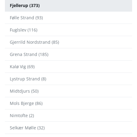
Fjellerup (373)
Følle Strand (93)
Fuglslev (116)
Gjerrild Nordstrand (85)
Grena Strand (185)
Kalø Vig (69)
Lystrup Strand (8)
Midtdjurs (50)
Mols Bjerge (86)
Nimtofte (2)
Selkær Mølle (32)