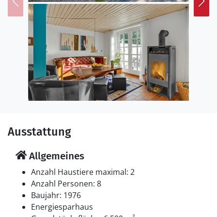
Fjellerup. Nicht weit vom Haus gibt es auch gute
Möglichkeiten zum Angeln, Kajakfahren oder Paddeln.
Auf Djursland gibt es viele spannende
Ausflugsmöglichkeiten. Djurs Sommerland, Randers
Rain Forest, Den Gamle By und Tivoli Friheden in Århus
sind nur einige davon. Die Natur nahe dem Haus
bezaubert mit offenen Feldern, Wald und einem
Naturschutzgebiet mit vielen Tierarten.
Genießen Sie eine abwechslungsreiche Zeit in diesem
komfortablen Ferienhaus.
Ausstattung
Allgemeines
Anzahl Haustiere maximal: 2
Anzahl Personen: 8
Baujahr: 1976
Energiesparhaus