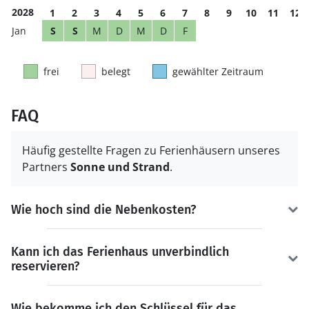
2028
1
2
3
4
5
6
7
8
9
10
11
12
S
S
M
D
M
D
F
frei
belegt
gewählter Zeitraum
FAQ
Häufig gestellte Fragen zu Ferienhäusern unseres
Partners
Sonne und Strand
.
Wie hoch sind die Nebenkosten?
Kann ich das Ferienhaus unverbindlich
reservieren?
Wie bekomme ich den Schlüssel für das