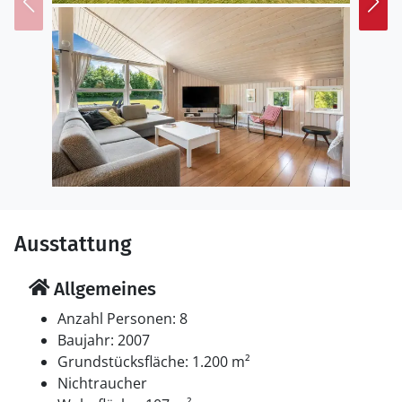
ruhige Meer zu genießen.
Küche
Die Küche ist mit Kühlschrank ausgestattet. Außerdem
gibt es 4 Keramik-Kochfelder, Umluftofen, Mikrowelle
sowie Geschirrspüler.
WC und Bad
Es gibt 2 Badezimmer mit Duschnische und 2 Toiletten.
Fußbodenheizung in 2 Badezimmern. Es steht eine
Sauna zur Verfügung in der Sie sich so richtig
Ausstattung
entspannen können.
Allgemeines
Draußen
Die Ferienunterkunft liegt auf einem 1200 m² großen
Anzahl Personen: 8
Gartengrundstück. Die Entfernung zum Meer beträgt
Baujahr: 2007
450 m. Die nächste Einkaufsmöglichkeit liegt 1500 m
Grundstücksfläche: 1.200 m²
entfernt. Es steht ein offenes Terrassenareal zur
Nichtraucher