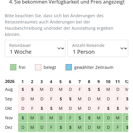
Sie bekommen Verfügbarkeit und Preis angezeigt
Bitte beachten Sie, dass sich bei Änderungen des
Reisezeitraumes auch Änderungen bei der
Hausbeschreibung und/oder der Ausstattung ergeben
können.
Reisedauer
Anzahl Reisende
frei
belegt
gewählter Zeitraum
2026
1
2
3
4
5
6
7
8
9
10
11
12
S
S
M
D
M
D
F
S
S
M
D
M
D
M
D
F
S
S
M
D
M
D
F
S
D
F
S
S
M
D
M
D
F
S
S
M
S
M
D
M
D
F
S
S
M
D
M
D
D
M
D
F
S
S
M
D
M
D
F
S