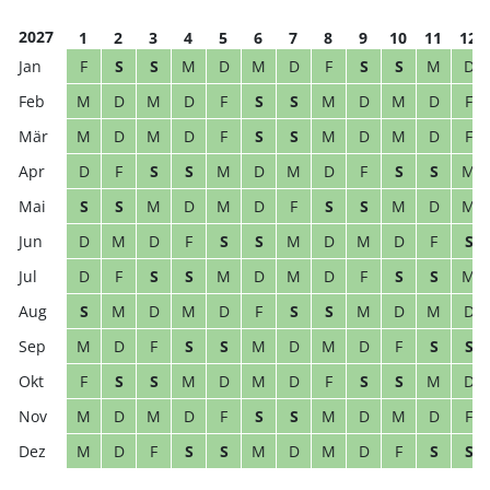
2027
1
2
3
4
5
6
7
8
9
10
11
12
F
S
S
M
D
M
D
F
S
S
M
D
M
D
M
D
F
S
S
M
D
M
D
F
M
D
M
D
F
S
S
M
D
M
D
F
D
F
S
S
M
D
M
D
F
S
S
M
S
S
M
D
M
D
F
S
S
M
D
M
D
M
D
F
S
S
M
D
M
D
F
S
D
F
S
S
M
D
M
D
F
S
S
M
S
M
D
M
D
F
S
S
M
D
M
D
M
D
F
S
S
M
D
M
D
F
S
S
F
S
S
M
D
M
D
F
S
S
M
D
M
D
M
D
F
S
S
M
D
M
D
F
M
D
F
S
S
M
D
M
D
F
S
S