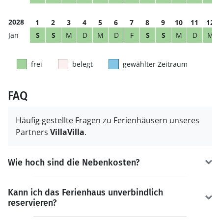
2028
1
2
3
4
5
6
7
8
9
10
11
12
S
S
M
D
M
D
F
S
S
M
D
M
frei
belegt
gewählter Zeitraum
FAQ
Häufig gestellte Fragen zu Ferienhäusern unseres
Partners
VillaVilla
.
Wie hoch sind die Nebenkosten?
Kann ich das Ferienhaus unverbindlich
reservieren?