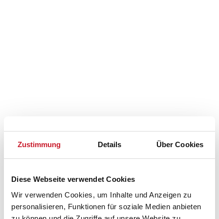
Zustimmung
Details
Über Cookies
Belegungskalender
Diese Webseite verwendet Cookies
Wir verwenden Cookies, um Inhalte und Anzeigen zu
Reisedauer auswählen
personalisieren, Funktionen für soziale Medien anbieten
Anzahl Reisende auswählen
zu können und die Zugriffe auf unsere Website zu