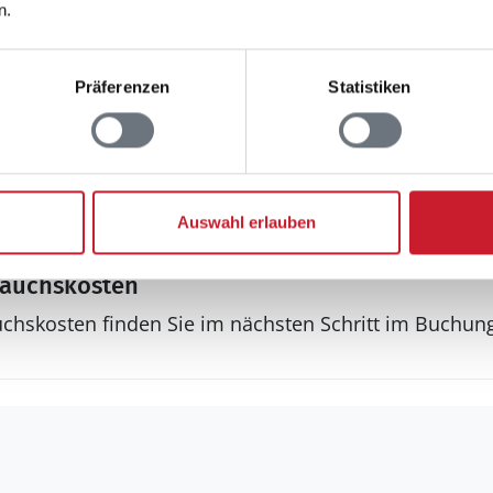
n.
Tischfußball
Tischtennis
Präferenzen
Statistiken
Sonstiges
Kinderbett
Kinderhochstuhl
Ladestation für Elek
Auswahl erlauben
rauchskosten
uchskosten finden Sie im nächsten Schritt im Buchun