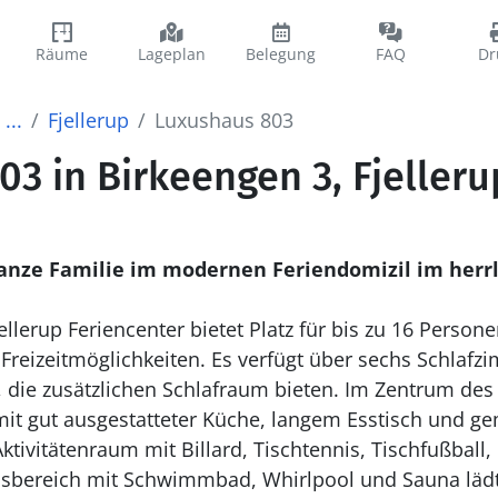
Räume
Lageplan
Belegung
FAQ
Dr
...
Fjellerup
Luxushaus 803
3 in Birkeengen 3, Fjelleru
anze Familie im modernen Feriendomizil im herrl
llerup Feriencenter bietet Platz für bis zu 16 Person
n Freizeitmöglichkeiten. Es verfügt über sechs Schlaf
die zusätzlichen Schlafraum bieten. Im Zentrum des 
t gut ausgestatteter Küche, langem Esstisch und gem
ktivitätenraum mit Billard, Tischtennis, Tischfußball,
essbereich mit Schwimmbad, Whirlpool und Sauna läd