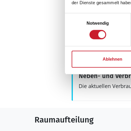
der Dienste gesammelt habe
Einwilligungsauswahl
Notwendig
Aussenbereich
Grill
Grill und Gartenmöbel
Ablehnen
Neben- und Verb
Die aktuellen Verbra
Raumaufteilung