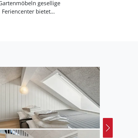
 Gartenmöbeln gesellige
 Feriencenter bietet
können, und schafft so
 Strandes und umgeben
en Sie, dass dieses