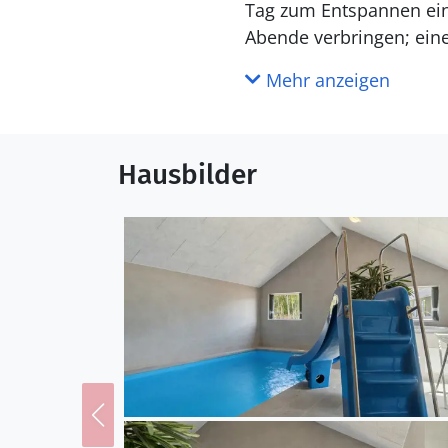
Tag zum Entspannen ein.
Abende verbringen; eine
zudem einen Mehrzweckpl
Mehr anzeigen
ideale Bedingungen für
von Natur ist das Haus p
VillaVilla-Haus nicht a
Hausbilder