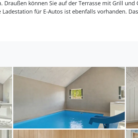
 Draußen können Sie auf der Terrasse mit Grill und
 Ladestation für E-Autos ist ebenfalls vorhanden. Das
atz und Spielplätze, die kostenlos genutzt werden 
 Familien. Mit der Lage nahe des kinderfreundlichen
erfekt für einen unvergesslichen Urlaub. Bitte beacht
n Jugendgruppen vermietet wird.