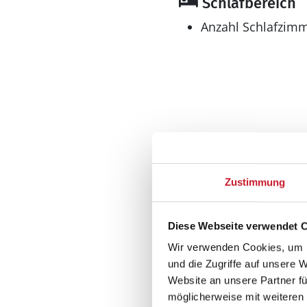
Schlafbereich
Anzahl Schlafzimm
Bad
Anzahl Badezimme
Zustimmung
Anzahl Toiletten: 3
Trockner
Diese Webseite verwendet 
Waschmaschine
Wir verwenden Cookies, um I
Multimedia
und die Zugriffe auf unsere 
Internet
Website an unsere Partner fü
möglicherweise mit weiteren