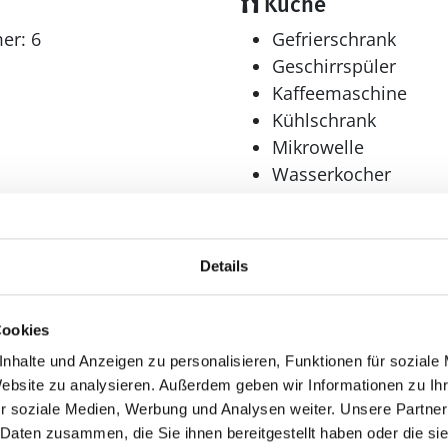
Küche
er: 6
Gefrierschrank
Geschirrspüler
Kaffeemaschine
Kühlschrank
Mikrowelle
Wasserkocher
Wellness
r: 3
Pool
Details
Sauna
Whirlpool
Cookies
nhalte und Anzeigen zu personalisieren, Funktionen für soziale
Spieleangebot
Website zu analysieren. Außerdem geben wir Informationen zu I
Billard
r soziale Medien, Werbung und Analysen weiter. Unsere Partner
 Daten zusammen, die Sie ihnen bereitgestellt haben oder die s
Dart