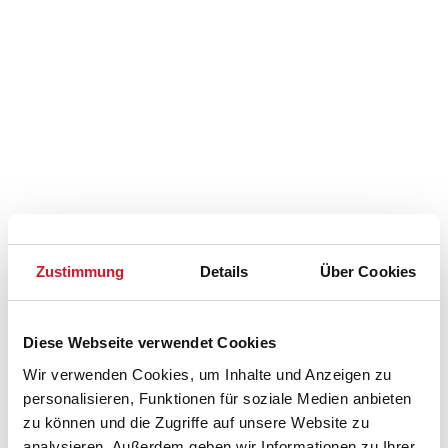
Belegungskalender
Zustimmung
Details
Über Cookies
Reisedauer auswählen
Anzahl Reisende auswählen
Anreisetag im Belegungskalender anklicken
Diese Webseite verwendet Cookies
Sie bekommen Verfügbarkeit und Preis angezeigt
Wir verwenden Cookies, um Inhalte und Anzeigen zu
personalisieren, Funktionen für soziale Medien anbieten
Bitte beachten Sie, dass sich bei Änderungen des
zu können und die Zugriffe auf unsere Website zu
Reisezeitraumes auch Änderungen bei der
analysieren. Außerdem geben wir Informationen zu Ihrer