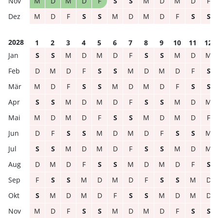
M
D
M
D
F
S
S
M
D
M
D
F
M
D
F
S
S
M
D
M
D
F
S
S
2028
1
2
3
4
5
6
7
8
9
10
11
12
S
S
M
D
M
D
F
S
S
M
D
M
D
M
D
F
S
S
M
D
M
D
F
S
M
D
F
S
S
M
D
M
D
F
S
S
S
S
M
D
M
D
F
S
S
M
D
M
M
D
M
D
F
S
S
M
D
M
D
F
D
F
S
S
M
D
M
D
F
S
S
M
S
S
M
D
M
D
F
S
S
M
D
M
D
M
D
F
S
S
M
D
M
D
F
S
F
S
S
M
D
M
D
F
S
S
M
D
S
M
D
M
D
F
S
S
M
D
M
D
M
D
F
S
S
M
D
M
D
F
S
S