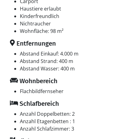
Das Sommerhaus verfügt über zwei Badezimmer für
Carport
zusätzlichen Komfort, wovon eines nur eine Toilette
Haustiere erlaubt
hat. Dies stellt sicher, dass ausreichend Platz für alle
Kinderfreundlich
Gäste vorhanden ist. Darüber hinaus gibt es 3
Nichtraucher
Schlafzimmer mit jeweils 1 Doppelbett (1,60 m breit), 1
Wohnfläche: 98 m²
Doppelbett (1,40 m breit) und 1 Etagenbett (90 cm
Entfernungen
breit).
Abstand Einkauf: 4.000 m
Willkommen zu Ihrem Traumurlaub am Følle Strand,
Abstand Strand: 400 m
wo Urlaubserinnerungen entstehen und Erinnerungen
Abstand Wasser: 400 m
bleiben.
Wohnbereich
Flachbildfernseher
Schlafbereich
Anzahl Doppelbetten: 2
Anzahl Etagenbetten : 1
Anzahl Schlafzimmer: 3