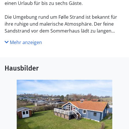
einen Urlaub für bis zu sechs Gäste.
Die Umgebung rund um Følle Strand ist bekannt für
ihre ruhige und malerische Atmosphäre. Der feine
Sandstrand vor dem Sommerhaus lädt zu langen
Spaziergängen am Ufer und erfrischenden
Mehr anzeigen
Schwimmen im klaren Wasser ein.
Für Naturliebhaber und Outdoor-Enthusiasten gibt es
zahlreiche Möglichkeiten für Aktivitäten wie Radtouren
Hausbilder
durch die malerischen Landschaften, Wanderungen in
den nahegelegenen Wäldern oder Angeln in den
lokalen Gewässern.
Die Stadt Rønde, mit ihrer charmanten Atmosphäre,
liegt ebenfalls in der Nähe und bietet gemütliche Cafés,
lokale Geschäfte und Restaurants, in denen Sie
köstliche Mahlzeiten genießen und die lokale Kultur
erleben können.