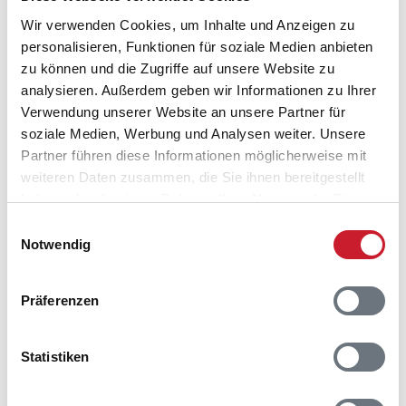
Reisedauer auswählen
Anzahl Reisende auswählen
Wir verwenden Cookies, um Inhalte und Anzeigen zu
Anreisetag im Belegungskalender anklicken
personalisieren, Funktionen für soziale Medien anbieten
Sie bekommen Verfügbarkeit und Preis angezeigt
zu können und die Zugriffe auf unsere Website zu
analysieren. Außerdem geben wir Informationen zu Ihrer
Bitte beachten Sie, dass sich bei Änderungen des
Verwendung unserer Website an unsere Partner für
Reisezeitraumes auch Änderungen bei der
soziale Medien, Werbung und Analysen weiter. Unsere
Hausbeschreibung und/oder der Ausstattung ergeben
Partner führen diese Informationen möglicherweise mit
können.
weiteren Daten zusammen, die Sie ihnen bereitgestellt
haben oder die sie im Rahmen Ihrer Nutzung der Dienste
Reisedauer
Anzahl Reisende
gesammelt haben.
Einwilligungsauswahl
Notwendig
frei
belegt
gewählter Zeitraum
Präferenzen
2026
1
2
3
4
5
6
7
8
9
10
11
12
S
S
M
D
M
D
F
S
S
M
D
M
Statistiken
D
M
D
F
S
S
M
D
M
D
F
S
D
F
S
S
M
D
M
D
F
S
S
M