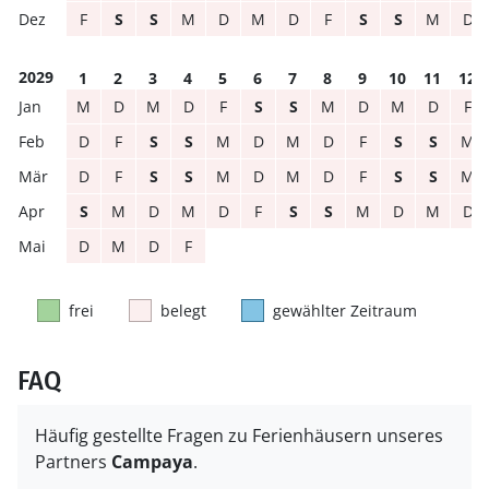
F
S
S
M
D
M
D
F
S
S
M
D
2029
1
2
3
4
5
6
7
8
9
10
11
12
M
D
M
D
F
S
S
M
D
M
D
F
D
F
S
S
M
D
M
D
F
S
S
M
D
F
S
S
M
D
M
D
F
S
S
M
S
M
D
M
D
F
S
S
M
D
M
D
D
M
D
F
frei
belegt
gewählter Zeitraum
FAQ
Häufig gestellte Fragen zu Ferienhäusern unseres
Partners
Campaya
.