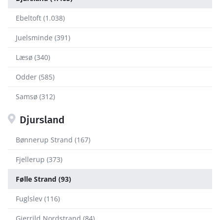
Ebeltoft (1.038)
Juelsminde (391)
Læsø (340)
Odder (585)
Samsø (312)
Djursland
Bønnerup Strand (167)
Fjellerup (373)
Følle Strand (93)
Fuglslev (116)
Gjerrild Nordstrand (84)