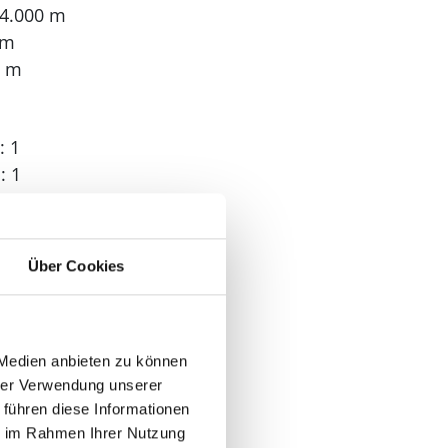
 4.000 m
 m
0 m
: 1
: 1
: 2
Über Cookies
 1
 Medien anbieten zu können
hrer Verwendung unserer
 führen diese Informationen
ie im Rahmen Ihrer Nutzung