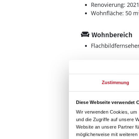
Renovierung: 202
Wohnfläche: 50 m
Wohnbereich
Flachbildfernsehe
Küche
Zustimmung
Gefrierschrank
Geschirrspüler
Diese Webseite verwendet 
Herd
Induktion
Wir verwenden Cookies, um I
Kaffeemaschine
und die Zugriffe auf unsere 
Kühlschrank
Website an unsere Partner fü
Kühlschrank L
möglicherweise mit weiteren