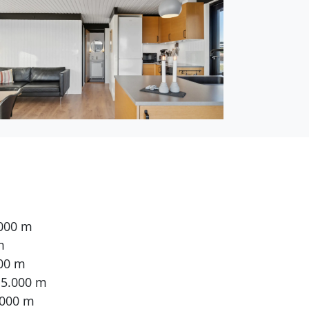
.000 m
m
000 m
15.000 m
.000 m