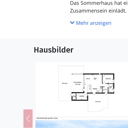
Das Sommerhaus hat eine
Zusammensein einlädt. D
alles, was man braucht.
Mehr anzeigen
Die Umgebung des Hauses
Nähe und lädt zu Wande
Hausbilder
das Meer ein.
Für diejenigen, die ein 
gemütliche Restaurants
Hafen ist einen Besuch 
Mit der Kombination au
entspannten und erlebn