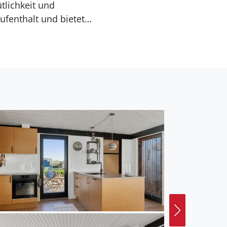
tlichkeit und
ufenthalt und bietet
 Bjerge liegt in der
ken auf die Hügel und
 Nähe. Hier finden Sie
re. Auch der örtliche
erfekt für einen