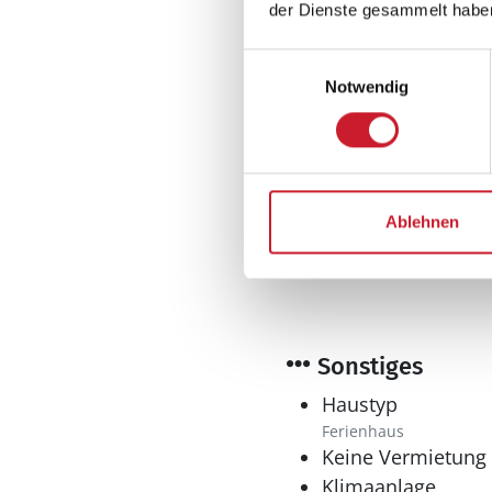
der Dienste gesammelt habe
Mikrowelle
Tiefkühler: 1 L
Einwilligungsauswahl
Wasserkocher
Notwendig
Multimedia
Internationales F
Skandinavische Ferns
Internet
Ablehnen
drahtloses Internet
Sonstiges
Haustyp
Ferienhaus
Keine Vermietung
Klimaanlage