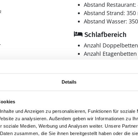
1
Abstand Restaurant:
²
Abstand Strand: 350
Abstand Wasser: 35
Schlafbereich
r
Anzahl Doppelbetten
Anzahl Etagenbetten 
Anzahl Schlafzimmer
Bad
Details
Anzahl Badezimmer:
Dusche
Cookies
nhalte und Anzeigen zu personalisieren, Funktionen für soziale
Website zu analysieren. Außerdem geben wir Informationen zu I
r soziale Medien, Werbung und Analysen weiter. Unsere Partner
 Daten zusammen, die Sie ihnen bereitgestellt haben oder die s