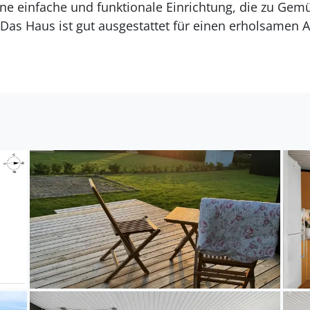
 einfache und funktionale Einrichtung, die zu Gemü
as Haus ist gut ausgestattet für einen erholsamen A
 bietet spannende Erlebnisse. Der Nationalpark Mols
rungen in hügeliger Landschaft mit schönen Ausblic
kulturelles Erlebnis suchen, ist die Stadt Rønde in der
, Einkaufsmöglichkeiten und eine charmante Atmosphä
wert.
s Natur, Ruhe und Stadtnähe ist dieses Sommerhaus p
isreichen Urlaub.