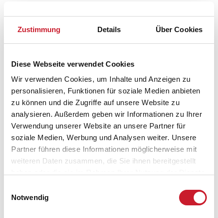
Zustimmung
Details
Über Cookies
Diese Webseite verwendet Cookies
Wir verwenden Cookies, um Inhalte und Anzeigen zu
personalisieren, Funktionen für soziale Medien anbieten
zu können und die Zugriffe auf unsere Website zu
analysieren. Außerdem geben wir Informationen zu Ihrer
Belegungskalender
Verwendung unserer Website an unsere Partner für
soziale Medien, Werbung und Analysen weiter. Unsere
Reisedauer auswählen
Partner führen diese Informationen möglicherweise mit
Anzahl Reisende auswählen
weiteren Daten zusammen, die Sie ihnen bereitgestellt
Anreisetag im Belegungskalender anklicken
haben oder die sie im Rahmen Ihrer Nutzung der Dienste
Sie bekommen Verfügbarkeit und Preis angezeigt
gesammelt haben.
Einwilligungsauswahl
Notwendig
Bitte beachten Sie, dass sich bei Änderungen des
Reisezeitraumes auch Änderungen bei der