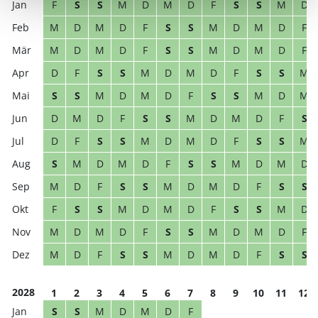
F
S
S
M
D
M
D
F
S
S
M
D
M
D
M
D
F
S
S
M
D
M
D
F
M
D
M
D
F
S
S
M
D
M
D
F
D
F
S
S
M
D
M
D
F
S
S
M
S
S
M
D
M
D
F
S
S
M
D
M
D
M
D
F
S
S
M
D
M
D
F
S
D
F
S
S
M
D
M
D
F
S
S
M
S
M
D
M
D
F
S
S
M
D
M
D
M
D
F
S
S
M
D
M
D
F
S
S
F
S
S
M
D
M
D
F
S
S
M
D
M
D
M
D
F
S
S
M
D
M
D
F
M
D
F
S
S
M
D
M
D
F
S
S
2028
1
2
3
4
5
6
7
8
9
10
11
12
S
S
M
D
M
D
F