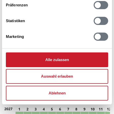
Hausbeschreibung und/oder der Ausstattung ergeben
Präferenzen
können.
Reisedauer
Anzahl Reisende
Statistiken
frei
belegt
gewählter Zeitraum
Marketing
2026
1
2
3
4
5
6
7
8
9
10
11
12
M
D
F
S
S
M
D
M
D
F
S
S
Alle zulassen
S
S
M
D
M
D
F
S
S
M
D
M
D
M
D
F
S
S
M
D
M
D
F
S
Auswahl erlauben
D
F
S
S
M
D
M
D
F
S
S
M
S
M
D
M
D
F
S
S
M
D
M
D
Ablehnen
D
M
D
F
S
S
M
D
M
D
F
S
2027
1
2
3
4
5
6
7
8
9
10
11
12