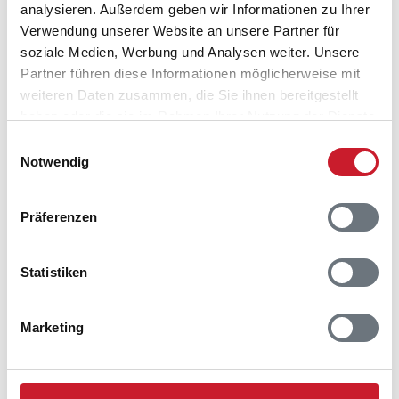
analysieren. Außerdem geben wir Informationen zu Ihrer
Verwendung unserer Website an unsere Partner für
soziale Medien, Werbung und Analysen weiter. Unsere
Partner führen diese Informationen möglicherweise mit
weiteren Daten zusammen, die Sie ihnen bereitgestellt
haben oder die sie im Rahmen Ihrer Nutzung der Dienste
gesammelt haben.
Einwilligungsauswahl
Notwendig
Belegungskalender
Präferenzen
Reisedauer auswählen
Statistiken
Anzahl Reisende auswählen
Anreisetag im Belegungskalender anklicken
Sie bekommen Verfügbarkeit und Preis angezeigt
Marketing
Bitte beachten Sie, dass sich bei Änderungen des
Reisezeitraumes auch Änderungen bei der