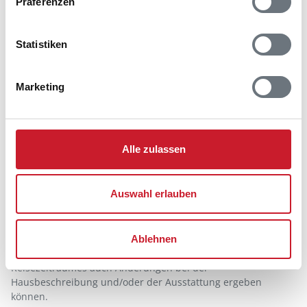
Präferenzen
oder setzen sie auf Ihre Whitelist.
Hinweis:
Nachdem Sie Ihre Erlaubnis gegeben
Statistiken
haben, können Sie weiterhin selbst bestimmen,
welche Funktionen genutzt werden sollen.
Marketing
Belegungskalender
Alle zulassen
Reisedauer auswählen
Anzahl Reisende auswählen
Auswahl erlauben
Anreisetag im Belegungskalender anklicken
Sie bekommen Verfügbarkeit und Preis angezeigt
Ablehnen
Bitte beachten Sie, dass sich bei Änderungen des
Reisezeitraumes auch Änderungen bei der
Hausbeschreibung und/oder der Ausstattung ergeben
können.