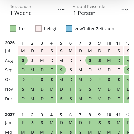
Reisedauer
Anzahl Reisende
frei
belegt
gewählter Zeitraum
2026
1
2
3
4
5
6
7
8
9
10
11
12
M
D
F
S
S
M
D
M
D
F
S
S
S
S
M
D
M
D
F
S
S
M
D
M
D
M
D
F
S
S
M
D
M
D
F
S
D
F
S
S
M
D
M
D
F
S
S
M
S
M
D
M
D
F
S
S
M
D
M
D
D
M
D
F
S
S
M
D
M
D
F
S
2027
1
2
3
4
5
6
7
8
9
10
11
12
F
S
S
M
D
M
D
F
S
S
M
D
M
D
M
D
F
S
S
M
D
M
D
F