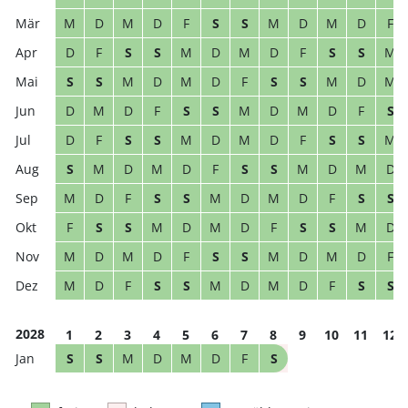
M
D
M
D
F
S
S
M
D
M
D
F
D
F
S
S
M
D
M
D
F
S
S
M
S
S
M
D
M
D
F
S
S
M
D
M
D
M
D
F
S
S
M
D
M
D
F
S
D
F
S
S
M
D
M
D
F
S
S
M
S
M
D
M
D
F
S
S
M
D
M
D
M
D
F
S
S
M
D
M
D
F
S
S
F
S
S
M
D
M
D
F
S
S
M
D
M
D
M
D
F
S
S
M
D
M
D
F
M
D
F
S
S
M
D
M
D
F
S
S
2028
1
2
3
4
5
6
7
8
9
10
11
12
S
S
M
D
M
D
F
S