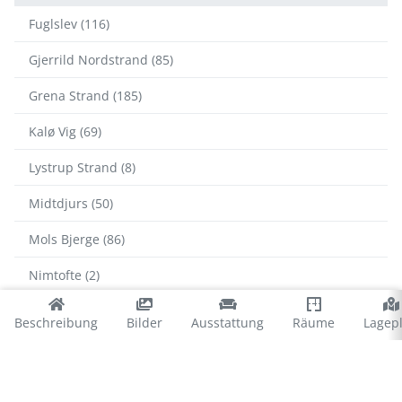
Fuglslev (116)
Gjerrild Nordstrand (85)
Grena Strand (185)
Kalø Vig (69)
Lystrup Strand (8)
Midtdjurs (50)
Mols Bjerge (86)
Nimtofte (2)
Selkær Mølle (32)
Beschreibung
Bilder
Ausstattung
Räume
Lagep
Skodshoved Strand (76)
Sletterhage (83)