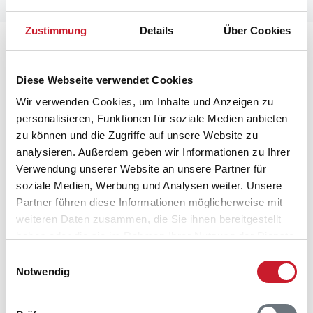
Zustimmung
Details
Über Cookies
Lageplan
Diese Webseite verwendet Cookies
Adresse
Ferienhaus 42704
Wir verwenden Cookies, um Inhalte und Anzeigen zu
Svalevej 4
personalisieren, Funktionen für soziale Medien anbieten
zu können und die Zugriffe auf unsere Website zu
8410 Rønde
analysieren. Außerdem geben wir Informationen zu Ihrer
Verwendung unserer Website an unsere Partner für
soziale Medien, Werbung und Analysen weiter. Unsere
Partner führen diese Informationen möglicherweise mit
weiteren Daten zusammen, die Sie ihnen bereitgestellt
In Ihrem Browser scheint ein
haben oder die sie im Rahmen Ihrer Nutzung der Dienste
Skriptblocker/AdBlocker aktiviert zu sein!
gesammelt haben.
Einwilligungsauswahl
Das Bereitstellen und Ausführen einiger
Notwendig
Funktionen wird dadurch auf dieser Seite
verhindert. Um die Funktionen nutzen zu können,
deaktivieren Sie bitte den Blocker für diese Seite