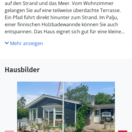
auf den Strand und das Meer. Vom Wohnzimmer
gelangen Sie auf eine teilweise überdachte Terrasse.
Ein Pfad führt direkt hinunter zum Strand. Im Palju,
einer finnischen Holzbadewannde können Sie auch
entspannen. Das Haus eignet sich gut für eine kleine
Familie, die hier einen entspannten Urlaub in direkter
Mehr anzeigen
Nähe zum Meer verbringen kann.
Hausbilder