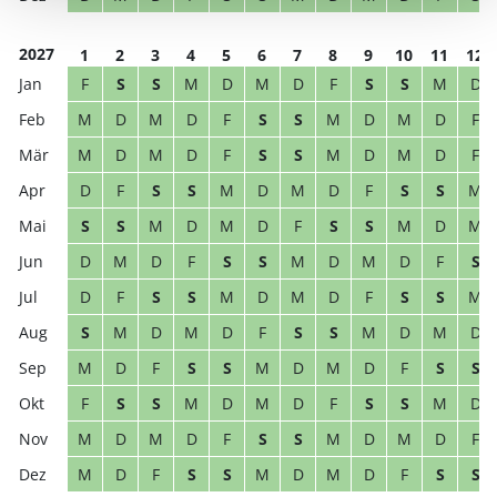
2027
1
2
3
4
5
6
7
8
9
10
11
12
F
S
S
M
D
M
D
F
S
S
M
D
M
D
M
D
F
S
S
M
D
M
D
F
M
D
M
D
F
S
S
M
D
M
D
F
D
F
S
S
M
D
M
D
F
S
S
M
S
S
M
D
M
D
F
S
S
M
D
M
D
M
D
F
S
S
M
D
M
D
F
S
D
F
S
S
M
D
M
D
F
S
S
M
S
M
D
M
D
F
S
S
M
D
M
D
M
D
F
S
S
M
D
M
D
F
S
S
F
S
S
M
D
M
D
F
S
S
M
D
M
D
M
D
F
S
S
M
D
M
D
F
M
D
F
S
S
M
D
M
D
F
S
S