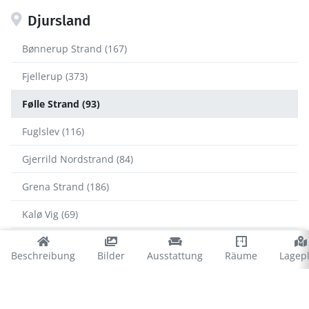
Djursland
Bønnerup Strand (167)
Fjellerup (373)
Følle Strand (93)
Fuglslev (116)
Gjerrild Nordstrand (84)
Grena Strand (186)
Kalø Vig (69)
Lystrup Strand (8)
Beschreibung
Bilder
Ausstattung
Räume
Lagep
Midtdjurs (50)
Mols Bjerge (86)