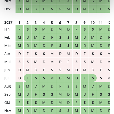
S
M
D
M
D
F
S
S
M
D
M
D
D
M
D
F
S
S
M
D
M
D
F
S
2027
1
2
3
4
5
6
7
8
9
10
11
12
F
S
S
M
D
M
D
F
S
S
M
D
M
D
M
D
F
S
S
M
D
M
D
F
M
D
M
D
F
S
S
M
D
M
D
F
D
F
S
S
M
D
M
D
F
S
S
M
S
S
M
D
M
D
F
S
S
M
D
M
D
M
D
F
S
S
M
D
M
D
F
S
D
F
S
S
M
D
M
D
F
S
S
M
S
M
D
M
D
F
S
S
M
D
M
D
M
D
F
S
S
M
D
M
D
F
S
S
F
S
S
M
D
M
D
F
S
S
M
D
M
D
M
D
F
S
S
M
D
M
D
F