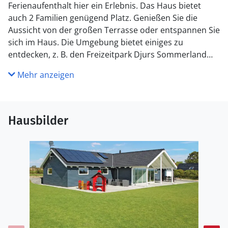
Ferienaufenthalt hier ein Erlebnis. Das Haus bietet
auch 2 Familien genügend Platz. Genießen Sie die
Aussicht von der großen Terrasse oder entspannen Sie
sich im Haus. Die Umgebung bietet einiges zu
entdecken, z. B. den Freizeitpark Djurs Sommerland
und den Randers Regnskov. Zum Bummeln können wir
Mehr anzeigen
Ihnen einen Besuch in Århus empfehlen (halbe Stunde
Autofahrt).
Hausbilder