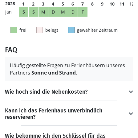
2028
1
2
3
4
5
6
7
8
9
10
11
12
S
S
M
D
M
D
F
frei
belegt
gewählter Zeitraum
FAQ
Häufig gestellte Fragen zu Ferienhäusern unseres
Partners
Sonne und Strand
.
Wie hoch sind die Nebenkosten?
Kann ich das Ferienhaus unverbindlich
reservieren?
Wie bekomme ich den Schlüssel für das