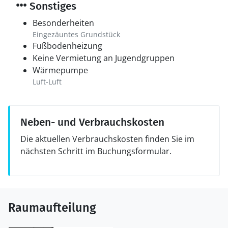
Sonstiges
Multimedien
In der Ferienunterkunft gibt es 1 Fernseher mit Smart-
Besonderheiten
TV. 1 Chromecast. Radio. Mindestens 4 dänische
Eingezäuntes Grundstück
Fußbodenheizung
Fernsehsender. Mindestens 4 schwedische
Keine Vermietung an Jugendgruppen
Fernsehsender. Mindestens 4 norwegische
Wärmepumpe
Fernsehsender. Mindestens 4 deutsche
Luft-Luft
Fernsehsender. Mindestens 4 englische
Fernsehsender. Es steht kabellose Internetverbindung
zur Verfügung.
Neben- und Verbrauchskosten
Die aktuellen Verbrauchskosten finden Sie im
nächsten Schritt im Buchungsformular.
Raumaufteilung