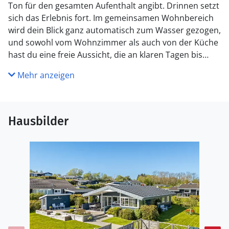
Ton für den gesamten Aufenthalt angibt. Drinnen setzt
sich das Erlebnis fort. Im gemeinsamen Wohnbereich
wird dein Blick ganz automatisch zum Wasser gezogen,
und sowohl vom Wohnzimmer als auch von der Küche
hast du eine freie Aussicht, die an klaren Tagen bis
nach Mols reicht. Diese Aussicht schafft eine ruhige
Mehr anzeigen
und besondere Atmosphäre, die dich durch den
ganzen Urlaub begleitet. Die neue Küche ist funktional
und gut ausgestattet, sodass es leicht ist, Familie und
Freunde zu gemeinsamen Mahlzeiten zu versammeln.
Hausbilder
Die große Holzterrasse ist zum Wasser ausgerichtet
und schließt sich natürlich an den Wohnbereich an,
sodass Innen- und Außenbereich harmonisch
ineinander übergehen. Die Terrasse ist überdacht und
kann daher den größten Teil des Tages und bei
wechselhaftem Wetter genutzt werden. Das Haus liegt
auf einem eingezäunten Grundstück, was es ideal
macht, einen Hund mitzubringen, und der
Außenbereich bietet viel Platz für Spiel und