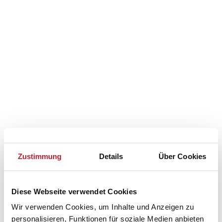
Zustimmung
Details
Über Cookies
Belegungskalender
Reisedauer auswählen
Diese Webseite verwendet Cookies
Anzahl Reisende auswählen
Wir verwenden Cookies, um Inhalte und Anzeigen zu
Anreisetag im Belegungskalender anklicken
personalisieren, Funktionen für soziale Medien anbieten