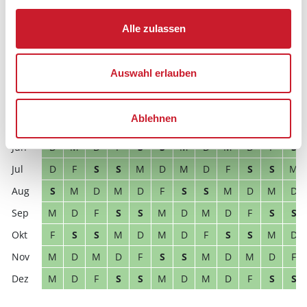
2027
1
2
3
4
5
6
7
8
9
10
11
12
Alle zulassen
F
S
S
M
D
M
D
F
S
S
M
D
M
D
M
D
F
S
S
M
D
M
D
F
Auswahl erlauben
M
D
M
D
F
S
S
M
D
M
D
F
D
F
S
S
M
D
M
D
F
S
S
M
Ablehnen
S
S
M
D
M
D
F
S
S
M
D
M
D
M
D
F
S
S
M
D
M
D
F
S
D
F
S
S
M
D
M
D
F
S
S
M
S
M
D
M
D
F
S
S
M
D
M
D
M
D
F
S
S
M
D
M
D
F
S
S
F
S
S
M
D
M
D
F
S
S
M
D
M
D
M
D
F
S
S
M
D
M
D
F
M
D
F
S
S
M
D
M
D
F
S
S