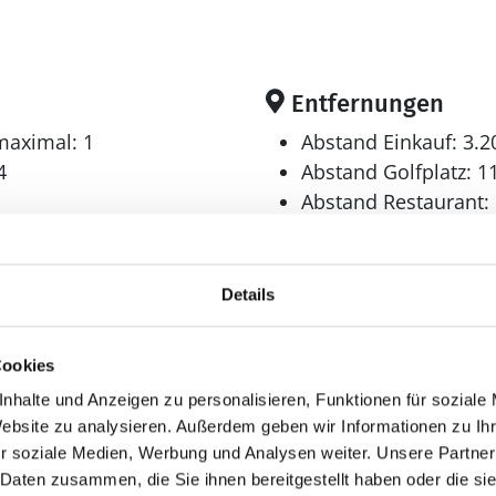
Entfernungen
maximal: 1
Abstand Einkauf: 3.
4
Abstand Golfplatz: 1
Abstand Restaurant:
Abstand Schwimmhal
: 1.200 m²
Abstand Strand: 6.0
Details
Cookies
²
nhalte und Anzeigen zu personalisieren, Funktionen für soziale
Schlafbereich
Website zu analysieren. Außerdem geben wir Informationen zu I
r soziale Medien, Werbung und Analysen weiter. Unsere Partner
Anzahl Doppelbetten
 Daten zusammen, die Sie ihnen bereitgestellt haben oder die s