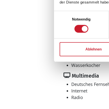
der Dienste gesammelt habe
Küche
Einwilligungsauswahl
Dunstabzug
Notwendig
Geschirrspüler
Kaffeemaschine
Kochplatten: 1
Kühlschrank l
Ablehnen
Mikrowelle
Tiefkühler: 30 l
Wasserkocher
Multimedia
Deutsches Fernse
Internet
Radio