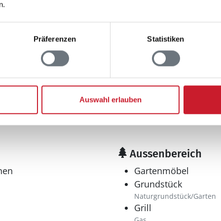
Anzahl Schlafzimmer
n.
Bad
Anzahl Duschen: 1
Präferenzen
Statistiken
Anzahl Badezimmer:
Handdusche
Trockner
Waschmaschine
Auswahl erlauben
Aussenbereich
hen
Gartenmöbel
Grundstück
Naturgrundstück/Garten
Grill
Gas