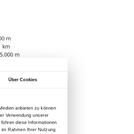
200 m
1 km
 5.000 m
le: 11 km
00 m
Über Cookies
 Medien anbieten zu können
hrer Verwendung unserer
 führen diese Informationen
: 2
ie im Rahmen Ihrer Nutzung