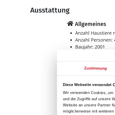
Ausstattung
Allgemeines
Anzahl Haustiere 
Anzahl Personen: 
Baujahr: 2001
Fahrradfreundlich
Grundstücksfläche
Haustiere erlaubt
Zustimmung
Hundefreundlich
Nichtraucher
Diese Webseite verwendet 
Wohnfläche: 60 m
Wir verwenden Cookies, um I
Wohnbereich
und die Zugriffe auf unsere 
Website an unsere Partner fü
Kaminofen
möglicherweise mit weiteren