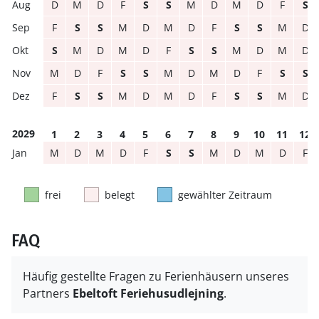
D
M
D
F
S
S
M
D
M
D
F
S
F
S
S
M
D
M
D
F
S
S
M
D
S
M
D
M
D
F
S
S
M
D
M
D
M
D
F
S
S
M
D
M
D
F
S
S
F
S
S
M
D
M
D
F
S
S
M
D
2029
1
2
3
4
5
6
7
8
9
10
11
12
M
D
M
D
F
S
S
M
D
M
D
F
frei
belegt
gewählter Zeitraum
FAQ
Häufig gestellte Fragen zu Ferienhäusern unseres
Partners
Ebeltoft Feriehusudlejning
.