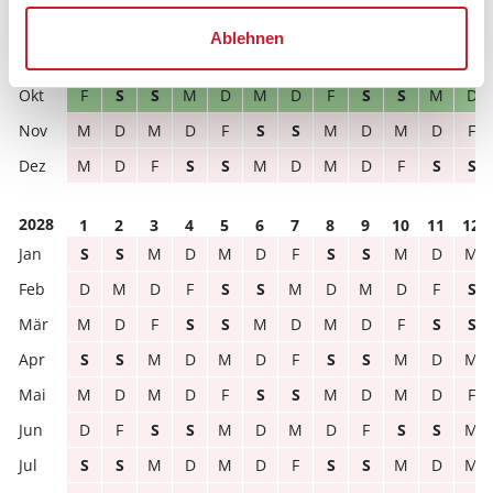
S
M
D
M
D
F
S
S
M
D
M
D
Ablehnen
M
D
F
S
S
M
D
M
D
F
S
S
F
S
S
M
D
M
D
F
S
S
M
D
M
D
M
D
F
S
S
M
D
M
D
F
M
D
F
S
S
M
D
M
D
F
S
S
2028
1
2
3
4
5
6
7
8
9
10
11
12
S
S
M
D
M
D
F
S
S
M
D
M
D
M
D
F
S
S
M
D
M
D
F
S
M
D
F
S
S
M
D
M
D
F
S
S
S
S
M
D
M
D
F
S
S
M
D
M
M
D
M
D
F
S
S
M
D
M
D
F
D
F
S
S
M
D
M
D
F
S
S
M
S
S
M
D
M
D
F
S
S
M
D
M