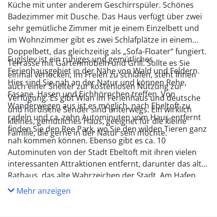
Küche mit unter anderem Geschirrspüler. Schönes
Badezimmer mit Dusche. Das Haus verfügt über zwei
sehr gemütliche Zimmer mit je einem Einzelbett und
im Wohnzimmer gibt es zwei Schlafplätze in einem
Doppelbett, das gleichzeitig als „Sofa-Floater“ fungiert.
Fuglslev ist ein ruhiges und gemütliches
Terrasse mit Gartenmöbeln und Grill. Sollte es Sie
Ferienhausgebiet in der Nähe von Wald und Feldern.
einmal verlocken, im Freien zu schlafen, steht Ihnen
Hier sind Sie nah an der Natur und können Rehe,
auch einer Shelter zur kostenlosen Nutzung zur
Fasane, Hasen und Eichhörnchen treffen. Von
Verfügung. Es gibt Wlan im Ferienhaus und deutsche
Wanderwegen aus ist es möglich, nach Ebeltoft zu
und nordische Sender sind unterwegs. Ein wirklich
radeln und ca. zehn Autominuten vom Haus entfernt
kleines, gemütliches Haus, geeignet für die kleine
finden Sie den Ree Park, wo Sie den wilden Tieren ganz
Familie, die gerne in der Natur sein möchte.
nah kommen können. Ebenso gibt es ca. 10
Autominuten von der Stadt Ebeltoft mit ihren vielen
interessanten Attraktionen entfernt, darunter das alte
Rathaus, das alte Wahrzeichen der Stadt. Am Hafen
finden Sie das Glasmuseum, das führend in der
Mehr anzeigen
modernen Glaskunst ist, sowie mehrere gute
Restaurants und es besteht auch die Möglichkeit,