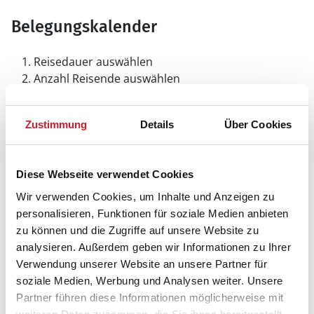
Belegungskalender
Reisedauer auswählen
Anzahl Reisende auswählen
Anreisetag im Belegungskalender anklicken
Sie bekommen Verfügbarkeit und Preis angezeigt
Zustimmung
Details
Über Cookies
Bitte beachten Sie, dass sich bei Änderungen des
Reisezeitraumes auch Änderungen bei der
Hausbeschreibung und/oder der Ausstattung ergeben
Diese Webseite verwendet Cookies
können.
Wir verwenden Cookies, um Inhalte und Anzeigen zu
personalisieren, Funktionen für soziale Medien anbieten
Reisedauer
Anzahl Reisende
zu können und die Zugriffe auf unsere Website zu
analysieren. Außerdem geben wir Informationen zu Ihrer
Verwendung unserer Website an unsere Partner für
frei
belegt
gewählter Zeitraum
soziale Medien, Werbung und Analysen weiter. Unsere
Partner führen diese Informationen möglicherweise mit
2026
1
2
3
4
5
6
7
8
9
10
11
12