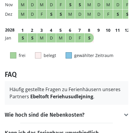
M
D
M
D
F
S
S
M
D
M
D
F
M
D
F
S
S
M
D
M
D
F
S
S
2028
1
2
3
4
5
6
7
8
9
10
11
12
S
S
M
D
M
D
F
S
frei
belegt
gewählter Zeitraum
FAQ
Häufig gestellte Fragen zu Ferienhäusern unseres
Partners
Ebeltoft Feriehusudlejning
.
Wie hoch sind die Nebenkosten?