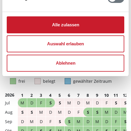
Anzahl Reisende auswählen
Anreisetag im Belegungskalender anklicken
Sie bekommen Verfügbarkeit und Preis angezeigt
Alle zulassen
Bitte beachten Sie, dass sich bei Änderungen des
Reisezeitraumes auch Änderungen bei der
Hausbeschreibung und/oder der Ausstattung ergeben
Auswahl erlauben
können.
Reisedauer
Anzahl Reisende
Ablehnen
frei
belegt
gewählter Zeitraum
2026
1
2
3
4
5
6
7
8
9
10
11
12
M
D
F
S
S
M
D
M
D
F
S
S
S
S
M
D
M
D
F
S
S
M
D
M
D
M
D
F
S
S
M
D
M
D
F
S
D
F
S
S
M
D
M
D
F
S
S
M