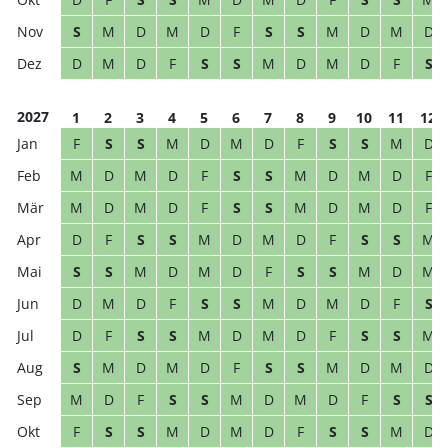
S
M
D
M
D
F
S
S
M
D
M
D
D
M
D
F
S
S
M
D
M
D
F
S
2027
1
2
3
4
5
6
7
8
9
10
11
12
F
S
S
M
D
M
D
F
S
S
M
D
M
D
M
D
F
S
S
M
D
M
D
F
M
D
M
D
F
S
S
M
D
M
D
F
D
F
S
S
M
D
M
D
F
S
S
M
S
S
M
D
M
D
F
S
S
M
D
M
D
M
D
F
S
S
M
D
M
D
F
S
D
F
S
S
M
D
M
D
F
S
S
M
S
M
D
M
D
F
S
S
M
D
M
D
M
D
F
S
S
M
D
M
D
F
S
S
F
S
S
M
D
M
D
F
S
S
M
D