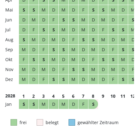
S
S
M
D
M
D
F
S
S
M
D
M
D
M
D
F
S
S
M
D
M
D
F
S
D
F
S
S
M
D
M
D
F
S
S
M
S
M
D
M
D
F
S
S
M
D
M
D
M
D
F
S
S
M
D
M
D
F
S
S
F
S
S
M
D
M
D
F
S
S
M
D
M
D
M
D
F
S
S
M
D
M
D
F
M
D
F
S
S
M
D
M
D
F
S
S
2028
1
2
3
4
5
6
7
8
9
10
11
12
S
S
M
D
M
D
F
S
frei
belegt
gewählter Zeitraum