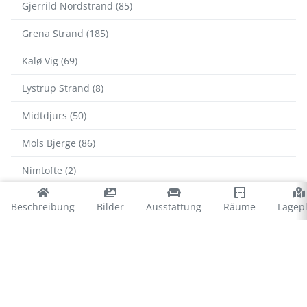
Gjerrild Nordstrand (85)
Grena Strand (185)
Kalø Vig (69)
Lystrup Strand (8)
Midtdjurs (50)
Mols Bjerge (86)
Nimtofte (2)
Selkær Mølle (32)
Beschreibung
Bilder
Ausstattung
Räume
Lagep
Skodshoved Strand (76)
Sletterhage (83)
St. Sjørup (78)