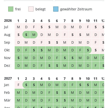
frei
belegt
gewählter Zeitraum
2026
1
2
3
4
5
6
7
8
9
10
11
12
M
D
F
S
S
M
D
M
D
F
S
S
S
S
M
D
M
D
F
S
S
M
D
M
D
M
D
F
S
S
M
D
M
D
F
S
D
F
S
S
M
D
M
D
F
S
S
M
S
M
D
M
D
F
S
S
M
D
M
D
D
M
D
F
S
S
M
D
M
D
F
S
2027
1
2
3
4
5
6
7
8
9
10
11
12
F
S
S
M
D
M
D
F
S
S
M
D
M
D
M
D
F
S
S
M
D
M
D
F
M
D
M
D
F
S
S
M
D
M
D
F
D
F
S
S
M
D
M
D
F
S
S
M