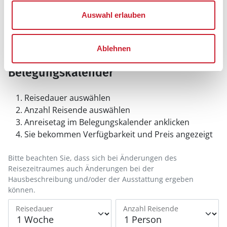
Hinweis:
Nachdem Sie Ihre Erlaubnis gegeben
haben, können Sie weiterhin selbst bestimmen,
Auswahl erlauben
welche Funktionen genutzt werden sollen.
Ablehnen
Belegungskalender
Reisedauer auswählen
Anzahl Reisende auswählen
Anreisetag im Belegungskalender anklicken
Sie bekommen Verfügbarkeit und Preis angezeigt
Bitte beachten Sie, dass sich bei Änderungen des
Reisezeitraumes auch Änderungen bei der
Hausbeschreibung und/oder der Ausstattung ergeben
können.
Reisedauer
Anzahl Reisende