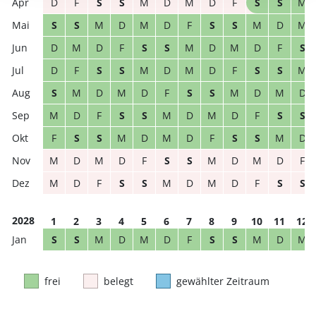
D
F
S
S
M
D
M
D
F
S
S
M
S
S
M
D
M
D
F
S
S
M
D
M
D
M
D
F
S
S
M
D
M
D
F
S
D
F
S
S
M
D
M
D
F
S
S
M
S
M
D
M
D
F
S
S
M
D
M
D
M
D
F
S
S
M
D
M
D
F
S
S
F
S
S
M
D
M
D
F
S
S
M
D
M
D
M
D
F
S
S
M
D
M
D
F
M
D
F
S
S
M
D
M
D
F
S
S
2028
1
2
3
4
5
6
7
8
9
10
11
12
S
S
M
D
M
D
F
S
S
M
D
M
frei
belegt
gewählter Zeitraum