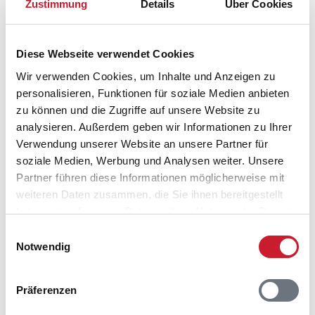
Zustimmung
Details
Über Cookies
Diese Webseite verwendet Cookies
Wir verwenden Cookies, um Inhalte und Anzeigen zu
personalisieren, Funktionen für soziale Medien anbieten
zu können und die Zugriffe auf unsere Website zu
Belegungskalender
analysieren. Außerdem geben wir Informationen zu Ihrer
Verwendung unserer Website an unsere Partner für
Reisedauer auswählen
soziale Medien, Werbung und Analysen weiter. Unsere
Anzahl Reisende auswählen
Partner führen diese Informationen möglicherweise mit
Anreisetag im Belegungskalender anklicken
weiteren Daten zusammen, die Sie ihnen bereitgestellt
Sie bekommen Verfügbarkeit und Preis angezeigt
haben oder die sie im Rahmen Ihrer Nutzung der Dienste
gesammelt haben.
Einwilligungsauswahl
Bitte beachten Sie, dass sich bei Änderungen des
Notwendig
Reisezeitraumes auch Änderungen bei der
Hausbeschreibung und/oder der Ausstattung ergeben
können.
Präferenzen
Reisedauer
Anzahl Reisende