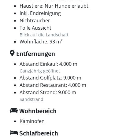
Fuß oder mit dem Fahrrad erleben. Spaß und
Haustiere: Nur Hunde erlaubt
Abwechslung für Groß und Klein versprechen unter
Inkl. Endreinigung
anderem der Vergnügungspark Djurs Sommerland,
Nichtraucher
Zoos und Tierparks sowie interessante Museen und
Tolle Aussicht
zauberhafte Schlösser. Djursland erweist sich zu
Blick auf die Landschaft
wirklich jeder Jahreszeit als attraktives Urlaubsziel.
Wohnfläche: 93 m²
Entfernungen
Abstand Einkauf: 4.000 m
Ganzjährig geöffnet
Abstand Golfplatz: 9.000 m
Abstand Restaurant: 4.000 m
Abstand Strand: 9.000 m
Sandstrand
Wohnbereich
Kaminofen
Schlafbereich