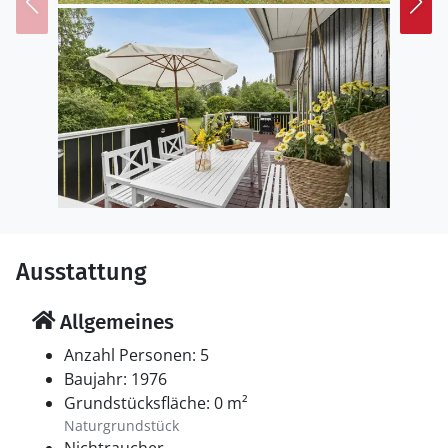
den Stubbe Sø und genießen Sie die Ruhe und
Schönheit der Natur. Ein Besuch im romantischen
Ebeltoft mit seinen charmanten Gassen und dem
historischen Fischereihafen ist ebenfalls ein Muss.
Ausstattung
Allgemeines
Anzahl Personen: 5
Baujahr: 1976
Grundstücksfläche: 0 m²
Naturgrundstück