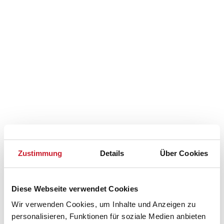
Zustimmung
Details
Über Cookies
Belegungskalender
Reisedauer auswählen
Diese Webseite verwendet Cookies
Anzahl Reisende auswählen
Wir verwenden Cookies, um Inhalte und Anzeigen zu
Anreisetag im Belegungskalender anklicken
personalisieren, Funktionen für soziale Medien anbieten