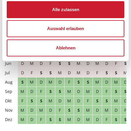
2027
1
2
3
4
5
6
7
8
9
10
11
12
Alle zulassen
F
S
S
M
D
M
D
F
S
S
M
D
M
D
M
D
F
S
S
M
D
M
D
F
Auswahl erlauben
M
D
M
D
F
S
S
M
D
M
D
F
D
F
S
S
M
D
M
D
F
S
S
M
Ablehnen
S
S
M
D
M
D
F
S
S
M
D
M
D
M
D
F
S
S
M
D
M
D
F
S
D
F
S
S
M
D
M
D
F
S
S
M
S
M
D
M
D
F
S
S
M
D
M
D
M
D
F
S
S
M
D
M
D
F
S
S
F
S
S
M
D
M
D
F
S
S
M
D
M
D
M
D
F
S
S
M
D
M
D
F
M
D
F
S
S
M
D
M
D
F
S
S