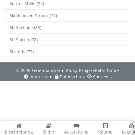
Selkær Mølle (32)
Skodshoved Strand (77)
Sletterhage (83)
St. Sjørup (78)
Strands (73)
© 2026 Ferienhausvermittlung Kröger+Rehn GmbH
Impressum
Datenschutz
Cookies
∴
Beschreibung
Bilder
Ausstattung
Räume
Lagep