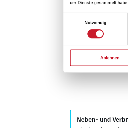
Tiefkühler: 40 l
der Dienste gesammelt habe
Tiefkühlschrank
Einwilligungsauswahl
Wellness
Notwendig
Sauna
Whirlpool
Aussenbereich
Ablehnen
Gartenmöbel
Schaukel
Neben- und Verb