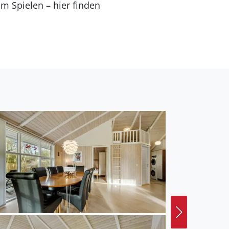
 Spielen – hier finden
und Familien. In der
e und Radtouren.
änemarks, oder
 Altstadt und dem
 mit kinderfreundlichen
 ist einen Ausflug wert.