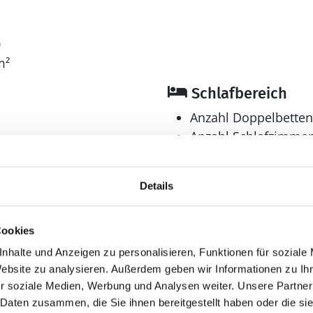
0
m²
Schlafbereich
Anzahl Doppelbetten
Anzahl Schlafzimmer
Bad
Details
Anzahl Duschen: 2
Anzahl Badezimmer:
Anzahl Toiletten: 2
Cookies
Dusche
nhalte und Anzeigen zu personalisieren, Funktionen für soziale
Trockner
Website zu analysieren. Außerdem geben wir Informationen zu I
Waschmaschine
r soziale Medien, Werbung und Analysen weiter. Unsere Partner
 Daten zusammen, die Sie ihnen bereitgestellt haben oder die s