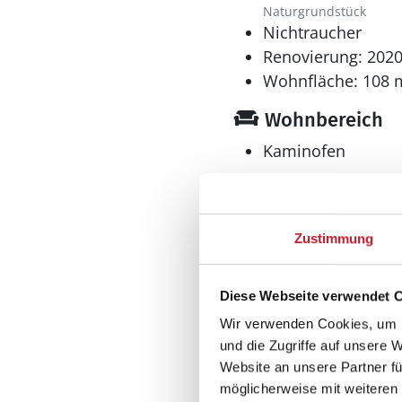
Naturgrundstück
Nichtraucher
Renovierung: 202
Wohnfläche: 108 
Wohnbereich
Kaminofen
Küche
Zustimmung
Dunstabzug
Geschirrspüler
Herd
Diese Webseite verwendet 
El-Kochplatten/Ofen
Wir verwenden Cookies, um I
Kaffeemaschine
und die Zugriffe auf unsere 
Kühlschrank
Website an unsere Partner fü
Mikrowelle
möglicherweise mit weiteren