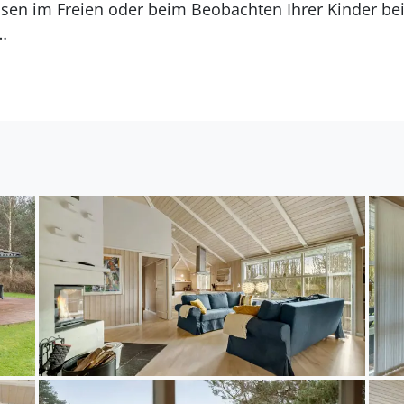
en im Freien oder beim Beobachten Ihrer Kinder beim
 abwechslungsreiche Möglichkeiten für Naturfreunde 
liche Wälder und Wanderwege, ideal für Spaziergäng
 Sommerland, einen der beliebtesten Freizeitparks D
nten Küstenorte wie Ebeltoft mit seiner historischen
iebhaber ist es nur eine kurze Fahrt zur Ostseeküste
egatcenter in Grenaa mit beeindruckender Meereswelt