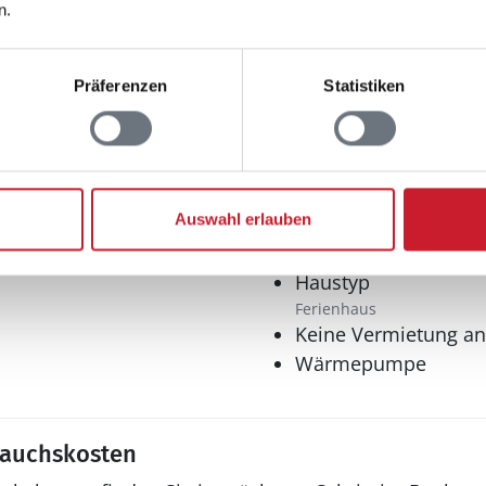
n.
Multimedia
Präferenzen
Statistiken
Internet
WLAN
Sonstiges
Auswahl erlauben
Fußbodenheizung
Fußbodenheizung im Bad
Haustyp
Ferienhaus
Keine Vermietung a
Wärmepumpe
rauchskosten