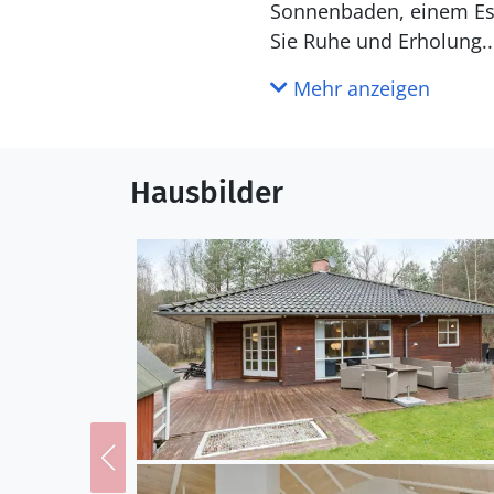
Sonnenbaden, einem Ess
Sie Ruhe und Erholung.
Mehr anzeigen
Die Region bietet Ihnen
Nähe erwarten Sie herr
Besuchen Sie das Djurs
Hausbilder
erkunden Sie die charma
Glasmuseum. Für Strandl
Stränden. Auch das Katt