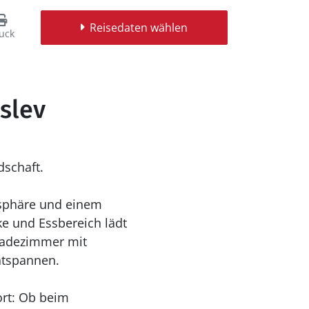
Reisedaten wählen
uck
slev
dschaft.
osphäre und einem
ke und Essbereich lädt
 Badezimmer mit
ntspannen.
ort: Ob beim