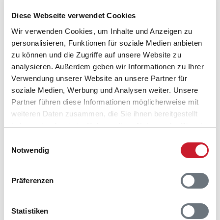
Diese Webseite verwendet Cookies
Wir verwenden Cookies, um Inhalte und Anzeigen zu
personalisieren, Funktionen für soziale Medien anbieten
zu können und die Zugriffe auf unsere Website zu
Belegungskalender
analysieren. Außerdem geben wir Informationen zu Ihrer
Verwendung unserer Website an unsere Partner für
Reisedauer auswählen
soziale Medien, Werbung und Analysen weiter. Unsere
Anzahl Reisende auswählen
Partner führen diese Informationen möglicherweise mit
Anreisetag im Belegungskalender anklicken
weiteren Daten zusammen, die Sie ihnen bereitgestellt
Sie bekommen Verfügbarkeit und Preis angezeigt
haben oder die sie im Rahmen Ihrer Nutzung der Dienste
gesammelt haben.
Einwilligungsauswahl
Bitte beachten Sie, dass sich bei Änderungen des
Notwendig
Reisezeitraumes auch Änderungen bei der
Hausbeschreibung und/oder der Ausstattung ergeben
können.
Präferenzen
Reisedauer
Anzahl Reisende
Statistiken