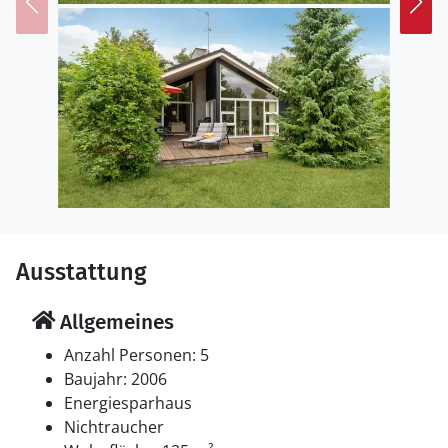
Städtchen Grenaa, das mit einem beschaulichen Hafen
aufwartet. Die wunderschöne Natur der Umgebung
mit ihren Wäldern und Heidegebieten können Sie zu
Fuß und auf dem Fahrrad erkunden.
An den Urlaub in diesem schönen Ferienhaus mit
hohem Komfort denken Sie noch lange gerne zurück!
Ausstattung
Allgemeines
Anzahl Personen: 5
Baujahr: 2006
Energiesparhaus
Nichtraucher