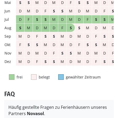
S
S
M
D
M
D
F
S
S
M
D
M
D
M
D
F
S
S
M
D
M
D
F
S
D
F
S
S
M
D
M
D
F
S
S
M
S
M
D
M
D
F
S
S
M
D
M
D
M
D
F
S
S
M
D
M
D
F
S
S
F
S
S
M
D
M
D
F
S
S
M
D
M
D
M
D
F
S
S
M
D
M
D
F
M
D
F
S
S
M
D
M
D
F
S
S
frei
belegt
gewählter Zeitraum
FAQ
Häufig gestellte Fragen zu Ferienhäusern unseres
Partners
Novasol
.