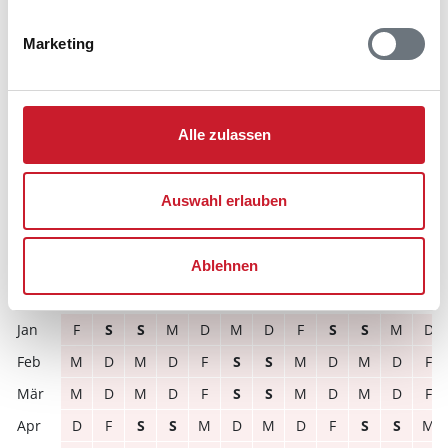
frei
belegt
gewählter Zeitraum
Marketing
2026
1
2
3
4
5
6
7
8
9
10
11
12
M
D
F
S
S
M
D
M
D
F
S
S
S
S
M
D
M
D
F
S
S
M
D
M
Alle zulassen
D
M
D
F
S
S
M
D
M
D
F
S
D
F
S
S
M
D
M
D
F
S
S
M
Auswahl erlauben
S
M
D
M
D
F
S
S
M
D
M
D
D
M
D
F
S
S
M
D
M
D
F
S
Ablehnen
2027
1
2
3
4
5
6
7
8
9
10
11
12
F
S
S
M
D
M
D
F
S
S
M
D
M
D
M
D
F
S
S
M
D
M
D
F
M
D
M
D
F
S
S
M
D
M
D
F
D
F
S
S
M
D
M
D
F
S
S
M