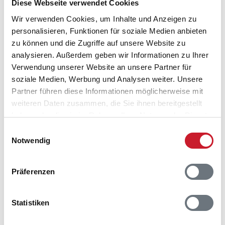
Diese Webseite verwendet Cookies
Wir verwenden Cookies, um Inhalte und Anzeigen zu
Belegungskalender
personalisieren, Funktionen für soziale Medien anbieten
zu können und die Zugriffe auf unsere Website zu
Reisedauer auswählen
analysieren. Außerdem geben wir Informationen zu Ihrer
Anzahl Reisende auswählen
Verwendung unserer Website an unsere Partner für
Anreisetag im Belegungskalender anklicken
soziale Medien, Werbung und Analysen weiter. Unsere
Sie bekommen Verfügbarkeit und Preis angezeigt
Partner führen diese Informationen möglicherweise mit
weiteren Daten zusammen, die Sie ihnen bereitgestellt
Bitte beachten Sie, dass sich bei Änderungen des
haben oder die sie im Rahmen Ihrer Nutzung der Dienste
Reisezeitraumes auch Änderungen bei der
gesammelt haben.
Einwilligungsauswahl
Hausbeschreibung und/oder der Ausstattung ergeben
Notwendig
können.
Reisedauer
Anzahl Reisende
Präferenzen
frei
belegt
gewählter Zeitraum
Statistiken
2026