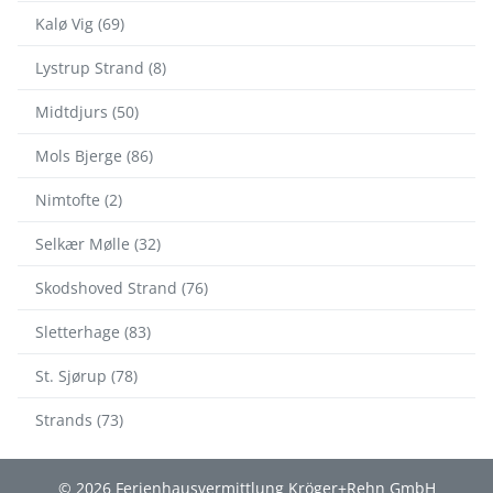
Kalø Vig (69)
Lystrup Strand (8)
Midtdjurs (50)
Mols Bjerge (86)
Nimtofte (2)
Selkær Mølle (32)
Skodshoved Strand (76)
Sletterhage (83)
St. Sjørup (78)
Strands (73)
© 2026 Ferienhausvermittlung Kröger+Rehn GmbH