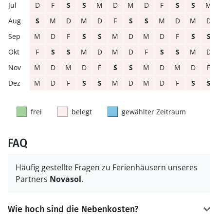
D
F
S
S
M
D
M
D
F
S
S
M
S
M
D
M
D
F
S
S
M
D
M
D
M
D
F
S
S
M
D
M
D
F
S
S
F
S
S
M
D
M
D
F
S
S
M
D
M
D
M
D
F
S
S
M
D
M
D
F
M
D
F
S
S
M
D
M
D
F
S
S
frei
belegt
gewählter Zeitraum
FAQ
Häufig gestellte Fragen zu Ferienhäusern unseres
Partners
Novasol
.
Wie hoch sind die Nebenkosten?