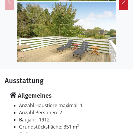
können Sie durch das Kunstmuseum ARoS oder das
Freilichtmuseum Den Gamle By schlendern; Familien
genießen Ausflüge in den Tierpark Ree Park Safari oder
in den Freizeitpark Djurs Sommerland.
Ausstattung
Allgemeines
Anzahl Haustiere maximal: 1
Anzahl Personen: 2
Baujahr: 1912
Grundstücksfläche: 351 m²