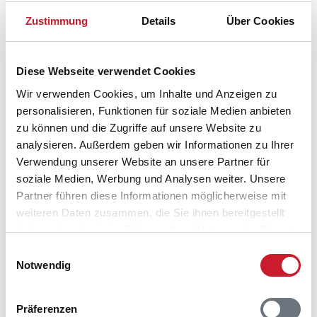
Zustimmung
Details
Über Cookies
Diese Webseite verwendet Cookies
Wir verwenden Cookies, um Inhalte und Anzeigen zu
personalisieren, Funktionen für soziale Medien anbieten
zu können und die Zugriffe auf unsere Website zu
analysieren. Außerdem geben wir Informationen zu Ihrer
Verwendung unserer Website an unsere Partner für
soziale Medien, Werbung und Analysen weiter. Unsere
Belegungskalender
Partner führen diese Informationen möglicherweise mit
weiteren Daten zusammen, die Sie ihnen bereitgestellt
haben oder die sie im Rahmen Ihrer Nutzung der Dienste
Reisedauer auswählen
gesammelt haben.
Anzahl Reisende auswählen
Einwilligungsauswahl
Anreisetag im Belegungskalender anklicken
Notwendig
Sie bekommen Verfügbarkeit und Preis angezeigt
Präferenzen
Bitte beachten Sie, dass sich bei Änderungen des