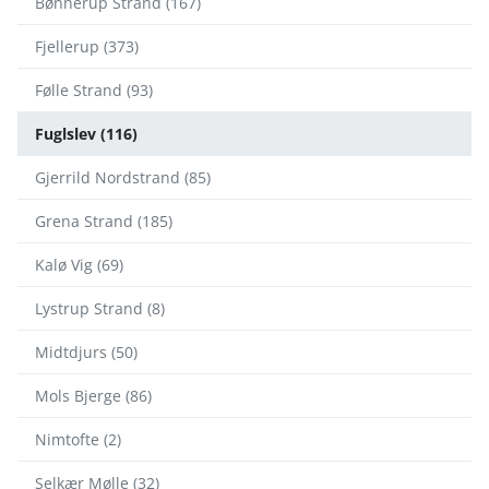
Bønnerup Strand (167)
Fjellerup (373)
Følle Strand (93)
Fuglslev (116)
Gjerrild Nordstrand (85)
Grena Strand (185)
Kalø Vig (69)
Lystrup Strand (8)
Midtdjurs (50)
Mols Bjerge (86)
Nimtofte (2)
Selkær Mølle (32)