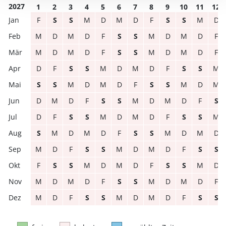
2027
1
2
3
4
5
6
7
8
9
10
11
12
F
S
S
M
D
M
D
F
S
S
M
D
M
D
M
D
F
S
S
M
D
M
D
F
M
D
M
D
F
S
S
M
D
M
D
F
D
F
S
S
M
D
M
D
F
S
S
M
S
S
M
D
M
D
F
S
S
M
D
M
D
M
D
F
S
S
M
D
M
D
F
S
D
F
S
S
M
D
M
D
F
S
S
M
S
M
D
M
D
F
S
S
M
D
M
D
M
D
F
S
S
M
D
M
D
F
S
S
F
S
S
M
D
M
D
F
S
S
M
D
M
D
M
D
F
S
S
M
D
M
D
F
M
D
F
S
S
M
D
M
D
F
S
S