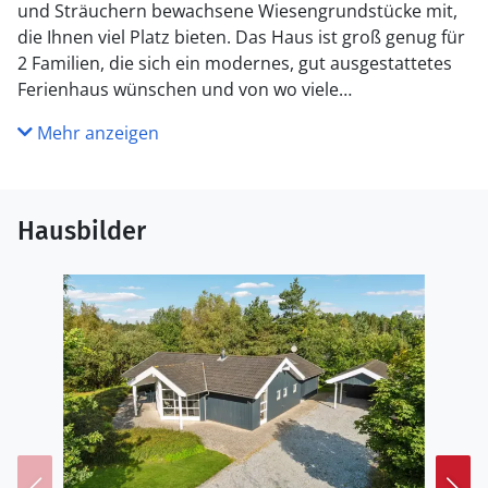
und Sträuchern bewachsene Wiesengrundstücke mit,
die Ihnen viel Platz bieten. Das Haus ist groß genug für
2 Familien, die sich ein modernes, gut ausgestattetes
Ferienhaus wünschen und von wo viele
Sehenswürdigkeiten bequem zu erreichen sind. Katzen
Mehr anzeigen
sind nicht erlaubt.
Hausbilder