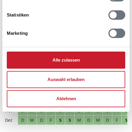
Reisezeitraumes auch Änderungen bei der
Hausbeschreibung und/oder der Ausstattung ergeben
Statistiken
können.
Reisedauer
Anzahl Reisende
Marketing
frei
belegt
gewählter Zeitraum
Alle zulassen
2026
1
2
3
4
5
6
7
8
9
10
11
12
M
D
F
S
S
M
D
M
D
F
S
S
Auswahl erlauben
S
S
M
D
M
D
F
S
S
M
D
M
D
M
D
F
S
S
M
D
M
D
F
S
Ablehnen
D
F
S
S
M
D
M
D
F
S
S
M
S
M
D
M
D
F
S
S
M
D
M
D
D
M
D
F
S
S
M
D
M
D
F
S