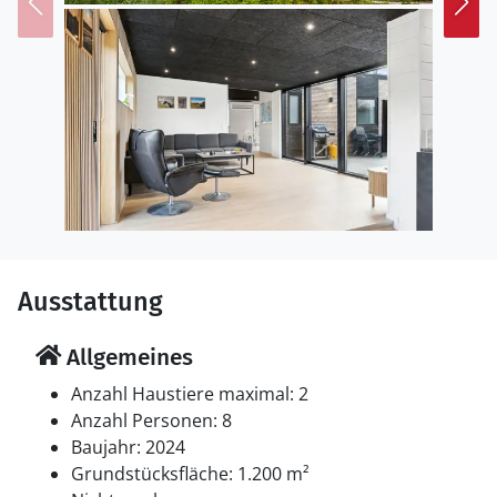
Einrichtung
Das Ferienhaus eignet sich für 8 Personen. Die
Ferienunterkunft hat eine Wohnfläche von 155 m² und
wurde 2024 gebaut. Es ist erlaubt 2 Haustiere
mitzubringen. Die Ferienunterkunft ist mit 2
energiefreundliche Luft-Luft-Wärmepumpen
ausgestattet. Die Ferienunterkunft ist mit
Waschmaschine ausgestattet. Tiefkühlmöglichkeit mit
70 Liter Nutzinhalt.
Schlafverhältnisse
Ausstattung
Die Schlafplätze verteilen sich auf 4 Schlafräume. 8
Schlafplätze in Doppelbetten.
Allgemeines
Multimedien
Anzahl Haustiere maximal: 2
In der Ferienunterkunft gibt es 1 Fernseher mit Smart-
Anzahl Personen: 8
TV. Mindestens 4 dänische Fernsehsender. Mindestens
Baujahr: 2024
4 schwedische Fernsehsender. Mindestens 4
Grundstücksfläche: 1.200 m²