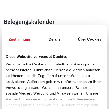
Belegungskalender
Reisedauer auswählen
Zustimmung
Details
Über Cookies
Anzahl Reisende auswählen
Anreisetag im Belegungskalender anklicken
Sie bekommen Verfügbarkeit und Preis angezeigt
Diese Webseite verwendet Cookies
Bitte beachten Sie, dass sich bei Änderungen des
Wir verwenden Cookies, um Inhalte und Anzeigen zu
Reisezeitraumes auch Änderungen bei der
personalisieren, Funktionen für soziale Medien anbieten
Hausbeschreibung und/oder der Ausstattung ergeben
zu können und die Zugriffe auf unsere Website zu
können.
analysieren. Außerdem geben wir Informationen zu Ihrer
Reisedauer
Anzahl Reisende
Verwendung unserer Website an unsere Partner für
soziale Medien, Werbung und Analysen weiter. Unsere
Partner führen diese Informationen möglicherweise mit
weiteren Daten zusammen, die Sie ihnen bereitgestellt
frei
belegt
gewählter Zeitraum