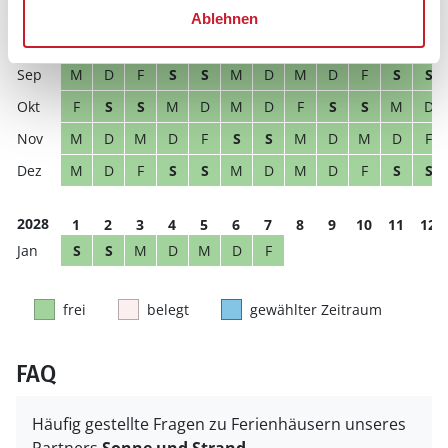
D
F
S
S
M
D
M
D
F
S
S
M
Ablehnen
S
M
D
M
D
F
S
S
M
D
M
D
M
D
F
S
S
M
D
M
D
F
S
S
F
S
S
M
D
M
D
F
S
S
M
D
M
D
M
D
F
S
S
M
D
M
D
F
M
D
F
S
S
M
D
M
D
F
S
S
2028
1
2
3
4
5
6
7
8
9
10
11
12
S
S
M
D
M
D
F
frei
belegt
gewählter Zeitraum
FAQ
Häufig gestellte Fragen zu Ferienhäusern unseres