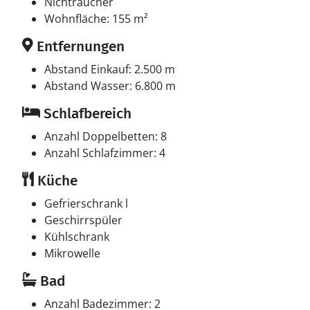
norwegische Fernsehsender. Mindestens 4 deutsche
Nichtraucher
Fernsehsender. Mindestens 4 englische
Wohnfläche: 155 m²
Fernsehsender. Es steht kabellose Internetverbindung
Entfernungen
zur Verfügung.
Abstand Einkauf: 2.500 m
Abstand Wasser: 6.800 m
Schlafbereich
Anzahl Doppelbetten: 8
Anzahl Schlafzimmer: 4
Küche
Gefrierschrank l
Geschirrspüler
Kühlschrank
Mikrowelle
Bad
Anzahl Badezimmer: 2