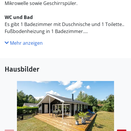
Mikrowelle sowie Geschirrspüler.
WC und Bad
Es gibt 1 Badezimmer mit Duschnische und 1 Toilette..
Fußbodenheizung in 1 Badezimmer.
Mehr anzeigen
Draußen
Die Ferienunterkunft liegt auf einem 1208 m² großen
Naturgrundstück. Das Grundstück ist eingezäunt. Die
Entfernung zum Meer beträgt 7000 m. Die nächste
Hausbilder
Einkaufsmöglichkeit liegt 3000 m entfernt. Es steht ein
offenes Terrassenareal zur Verfügung. Außerdem gibt
es überdachte Terrasse. Sandkasten.
Kinderspielhaus.Lagerfeuerstelle. Es steht ein Grill zur
Verfügung. Es ist ein Typ 2-Ladestecker für
Elektroautos installiert (Ladekabel ist mitzubringen).
Parkplatz auf dem Grundstück.
Einrichtung