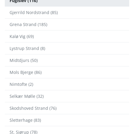
Fuglslev (116)
Gjerrild Nordstrand (85)
Grena Strand (185)
Kalø Vig (69)
Lystrup Strand (8)
Midtdjurs (50)
Mols Bjerge (86)
Nimtofte (2)
Selkær Mølle (32)
Skodshoved Strand (76)
Sletterhage (83)
St. Sjørup (78)