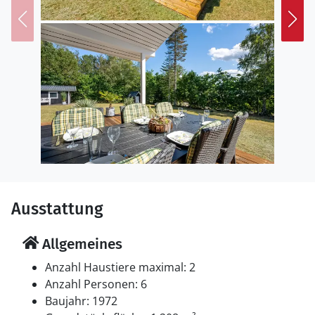
Das Ferienhaus eignet sich für 6 Personen. Die
Ferienunterkunft hat eine Wohnfläche von 76 m² und
wurde 1972 gebaut. 2025 wurde die Ferienunterkunft
renoviert. Es ist erlaubt 2 Haustiere mitzubringen. Die
Ferienunterkunft ist mit energiefreundlicher Luft-Luft-
Wärmepumpe ausgestattet. Die Ferienunterkunft ist
mit Waschmaschine ausgestattet. Tiefkühlmöglichkeit
mit 90 Liter Nutzinhalt. Es gibt außerdem einen
Kaminofen. Für die jüngsten Feriengäste ist 1
Kinderhochstuhl vorhanden.
Schlafverhältnisse
Ausstattung
Die Schlafplätze verteilen sich auf 3 Schlafräume. 6
Schlafplätze in Doppelbetten.
Allgemeines
Multimedien
Anzahl Haustiere maximal: 2
1 Smart-TV.1 Chromecast. Mindestens 4 deutsche
Anzahl Personen: 6
Fernsehsender. Mindestens 4 englische
Baujahr: 1972