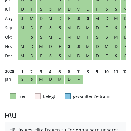
D
F
S
S
M
D
M
D
F
S
S
M
S
M
D
M
D
F
S
S
M
D
M
D
M
D
F
S
S
M
D
M
D
F
S
S
F
S
S
M
D
M
D
F
S
S
M
D
M
D
M
D
F
S
S
M
D
M
D
F
M
D
F
S
S
M
D
M
D
F
S
S
2028
1
2
3
4
5
6
7
8
9
10
11
12
S
S
M
D
M
D
F
frei
belegt
gewählter Zeitraum
FAQ
Häufig gestellte Fragen zu Ferienhäusern unseres