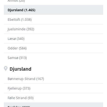
Anholt (20)
Djursland (1.465)
Ebeltoft (1.038)
Juelsminde (392)
Læsø (340)
Odder (584)
Samsø (313)
Djursland
Bønnerup Strand (167)
Fjellerup (373)
Følle Strand (93)