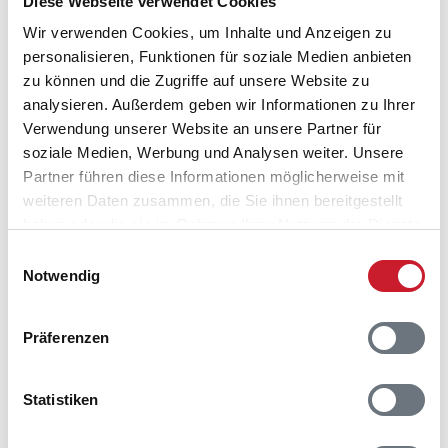
Diese Webseite verwendet Cookies
Wir verwenden Cookies, um Inhalte und Anzeigen zu
personalisieren, Funktionen für soziale Medien anbieten
Belegungskalender
zu können und die Zugriffe auf unsere Website zu
analysieren. Außerdem geben wir Informationen zu Ihrer
Reisedauer auswählen
Verwendung unserer Website an unsere Partner für
Anzahl Reisende auswählen
soziale Medien, Werbung und Analysen weiter. Unsere
Anreisetag im Belegungskalender anklicken
Partner führen diese Informationen möglicherweise mit
Sie bekommen Verfügbarkeit und Preis angezeigt
weiteren Daten zusammen, die Sie ihnen bereitgestellt
haben oder die sie im Rahmen Ihrer Nutzung der Dienste
Bitte beachten Sie, dass sich bei Änderungen des
gesammelt haben.
Einwilligungsauswahl
Reisezeitraumes auch Änderungen bei der
Notwendig
Hausbeschreibung und/oder der Ausstattung ergeben
können.
Präferenzen
Reisedauer
Anzahl Reisende
Statistiken
frei
belegt
gewählter Zeitraum