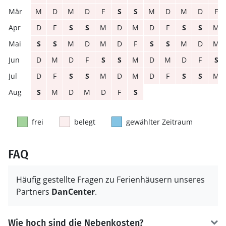
M
D
M
D
F
S
S
M
D
M
D
F
D
F
S
S
M
D
M
D
F
S
S
M
S
S
M
D
M
D
F
S
S
M
D
M
D
M
D
F
S
S
M
D
M
D
F
S
D
F
S
S
M
D
M
D
F
S
S
M
S
M
D
M
D
F
S
frei
belegt
gewählter Zeitraum
FAQ
Häufig gestellte Fragen zu Ferienhäusern unseres
Partners
DanCenter
.
Wie hoch sind die Nebenkosten?