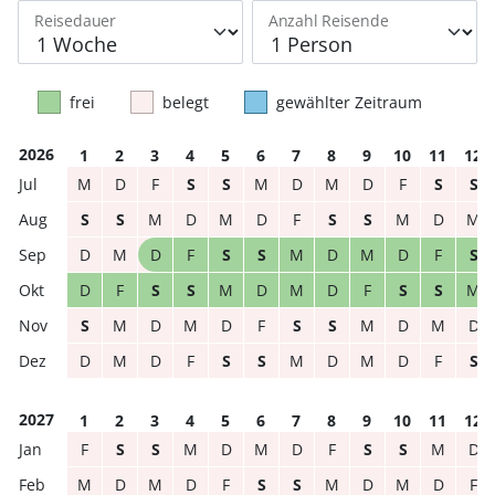
Reisedauer
Anzahl Reisende
frei
belegt
gewählter Zeitraum
2026
1
2
3
4
5
6
7
8
9
10
11
12
M
D
F
S
S
M
D
M
D
F
S
S
S
S
M
D
M
D
F
S
S
M
D
M
D
M
D
F
S
S
M
D
M
D
F
S
D
F
S
S
M
D
M
D
F
S
S
M
S
M
D
M
D
F
S
S
M
D
M
D
D
M
D
F
S
S
M
D
M
D
F
S
2027
1
2
3
4
5
6
7
8
9
10
11
12
F
S
S
M
D
M
D
F
S
S
M
D
M
D
M
D
F
S
S
M
D
M
D
F