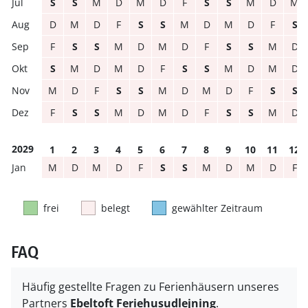
S
S
M
D
M
D
F
S
S
M
D
M
D
M
D
F
S
S
M
D
M
D
F
S
F
S
S
M
D
M
D
F
S
S
M
D
S
M
D
M
D
F
S
S
M
D
M
D
M
D
F
S
S
M
D
M
D
F
S
S
F
S
S
M
D
M
D
F
S
S
M
D
2029
1
2
3
4
5
6
7
8
9
10
11
12
M
D
M
D
F
S
S
M
D
M
D
F
frei
belegt
gewählter Zeitraum
FAQ
Häufig gestellte Fragen zu Ferienhäusern unseres
Partners
Ebeltoft Feriehusudlejning
.