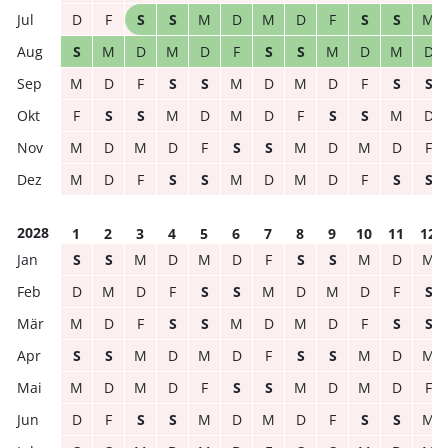
D
F
S
S
M
D
M
D
F
S
S
M
S
M
D
M
D
F
S
S
M
D
M
D
M
D
F
S
S
M
D
M
D
F
S
S
F
S
S
M
D
M
D
F
S
S
M
D
M
D
M
D
F
S
S
M
D
M
D
F
M
D
F
S
S
M
D
M
D
F
S
S
2028
1
2
3
4
5
6
7
8
9
10
11
12
S
S
M
D
M
D
F
S
S
M
D
M
D
M
D
F
S
S
M
D
M
D
F
S
M
D
F
S
S
M
D
M
D
F
S
S
S
S
M
D
M
D
F
S
S
M
D
M
M
D
M
D
F
S
S
M
D
M
D
F
D
F
S
S
M
D
M
D
F
S
S
M