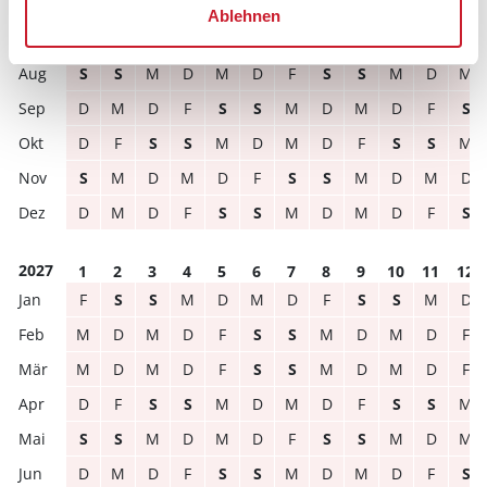
Ablehnen
2026
1
2
3
4
5
6
7
8
9
10
11
12
S
S
M
D
M
D
F
S
S
M
D
M
D
M
D
F
S
S
M
D
M
D
F
S
D
F
S
S
M
D
M
D
F
S
S
M
S
M
D
M
D
F
S
S
M
D
M
D
D
M
D
F
S
S
M
D
M
D
F
S
2027
1
2
3
4
5
6
7
8
9
10
11
12
F
S
S
M
D
M
D
F
S
S
M
D
M
D
M
D
F
S
S
M
D
M
D
F
M
D
M
D
F
S
S
M
D
M
D
F
D
F
S
S
M
D
M
D
F
S
S
M
S
S
M
D
M
D
F
S
S
M
D
M
D
M
D
F
S
S
M
D
M
D
F
S