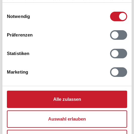
haben oder die sie im Rahmen Ihrer Nutzung der Dienste
gesammelt haben.
Einwilligungsauswahl
Notwendig
Belegungskalender
Präferenzen
Reisedauer auswählen
Anzahl Reisende auswählen
Statistiken
Anreisetag im Belegungskalender anklicken
Sie bekommen Verfügbarkeit und Preis angezeigt
Marketing
Bitte beachten Sie, dass sich bei Änderungen des
Reisezeitraumes auch Änderungen bei der
Hausbeschreibung und/oder der Ausstattung ergeben
können.
Alle zulassen
Reisedauer
Anzahl Reisende
Auswahl erlauben
frei
belegt
gewählter Zeitraum