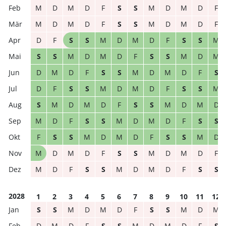
M
D
M
D
F
S
S
M
D
M
D
F
M
D
M
D
F
S
S
M
D
M
D
F
D
F
S
S
M
D
M
D
F
S
S
M
S
S
M
D
M
D
F
S
S
M
D
M
D
M
D
F
S
S
M
D
M
D
F
S
D
F
S
S
M
D
M
D
F
S
S
M
S
M
D
M
D
F
S
S
M
D
M
D
M
D
F
S
S
M
D
M
D
F
S
S
F
S
S
M
D
M
D
F
S
S
M
D
M
D
M
D
F
S
S
M
D
M
D
F
M
D
F
S
S
M
D
M
D
F
S
S
2028
1
2
3
4
5
6
7
8
9
10
11
12
S
S
M
D
M
D
F
S
S
M
D
M
D
M
D
F
S
S
M
D
M
D
F
S