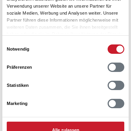
Verwendung unserer Website an unsere Partner für
soziale Medien, Werbung und Analysen weiter. Unsere
Partner führen diese Informationen möglicherweise mit
weiteren Daten zusammen, die Sie ihnen bereitgestellt
haben oder die sie im Rahmen Ihrer Nutzung der Dienste
gesammelt haben.
Einwilligungsauswahl
Notwendig
Präferenzen
Belegungskalender
Statistiken
Reisedauer auswählen
Anzahl Reisende auswählen
Anreisetag im Belegungskalender anklicken
Marketing
Sie bekommen Verfügbarkeit und Preis angezeigt
Bitte beachten Sie, dass sich bei Änderungen des
Reisezeitraumes auch Änderungen bei der
Alle zulassen