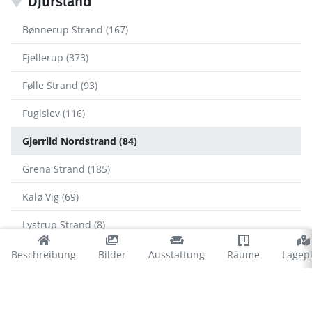
Djursland
Bønnerup Strand (167)
Fjellerup (373)
Følle Strand (93)
Fuglslev (116)
Gjerrild Nordstrand (84)
Grena Strand (185)
Kalø Vig (69)
Lystrup Strand (8)
Midtdjurs (50)
Beschreibung
Bilder
Ausstattung
Räume
Lagep
Mols Bjerge (86)
Nimtofte (2)