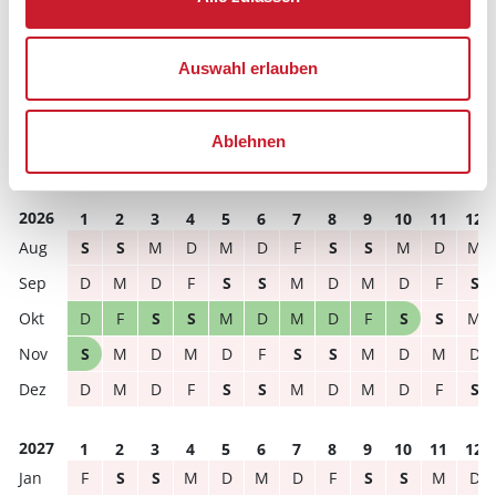
Hausbeschreibung und/oder der Ausstattung ergeben
können.
Auswahl erlauben
Reisedauer
Anzahl Reisende
Ablehnen
frei
belegt
gewählter Zeitraum
2026
1
2
3
4
5
6
7
8
9
10
11
12
S
S
M
D
M
D
F
S
S
M
D
M
D
M
D
F
S
S
M
D
M
D
F
S
D
F
S
S
M
D
M
D
F
S
S
M
S
M
D
M
D
F
S
S
M
D
M
D
D
M
D
F
S
S
M
D
M
D
F
S
2027
1
2
3
4
5
6
7
8
9
10
11
12
F
S
S
M
D
M
D
F
S
S
M
D