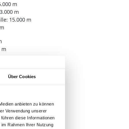
5.000 m
hus und Randers
 3.000 m
le: 15.000 m
 m
m
0 m
Über Cookies
: 1
: 3
 Medien anbieten zu können
hrer Verwendung unserer
 führen diese Informationen
ie im Rahmen Ihrer Nutzung