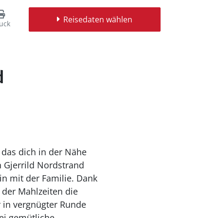
Reisedaten wählen
uck
d
 das dich in der Nähe
 Gjerrild Nordstrand
n mit der Familie. Dank
 der Mahlzeiten die
r in vergnügter Runde
rei gemütliche