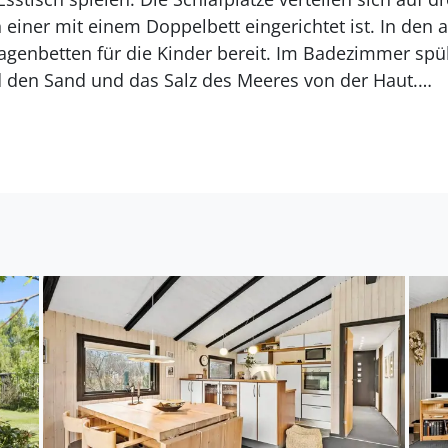
einer mit einem Doppelbett eingerichtet ist. In den
genbetten für die Kinder bereit. Im Badezimmer spül
 den Sand und das Salz des Meeres von der Haut.
 Freien
 stellst du die Terrassentür im Wohnraum weit auf 
, vor der sich der Garten erstreckt - eine wahre Oase
. Im Frühsommer sorgen die warmen Temperaturen da
 in schönsten Farben blühen. Das nahezu geschlos
und euren Vierbeiner zum ausgelassenen Umhertollen
 Strand gönnst du dir am besten einen frischen Bech
friedvollen Eckchen im Garten gemütlich. Lange Tage l
endessen vom Grill ausklingen. Dein Ferienhausgrund
Voraussetzungen für unvergessliche Urlaubstage, d
ät stehen.