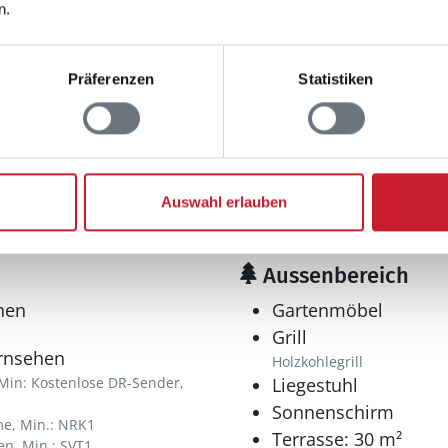
n.
Anzahl Duschen: 1
Anzahl Toiletten: 1
Präferenzen
Statistiken
ik-Kochfelder
Auswahl erlauben
Aussenbereich
hen
Gartenmöbel
Grill
ernsehen
Holzkohlegrill
Min: Kostenlose DR-Sender,
Liegestuhl
Sonnenschirm
e, Min.: NRK1
Terrasse: 30 m²
n, Min.: SVT1