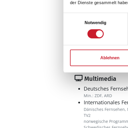
der Dienste gesammelt habe
Dunstabzug
Extra Backofen
Einwilligungsauswahl
Geschirrspüler
Notwendig
Kaffeemaschine
Kochplatten: 1
elektrische, Glaskeram
Kühlschrank l
Tiefkühler: 0 l
Ablehnen
Wasserkocher
Multimedia
Deutsches Fernse
Min.: ZDF, ARD
Internationales F
Dänisches Fernsehen, 
TV2
norwegische Programm
Schwedisches Fernsehe