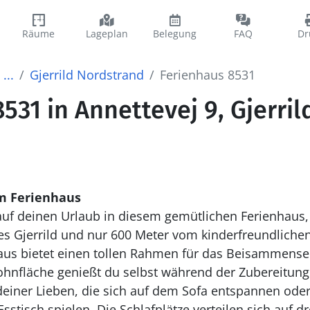
Räume
Lageplan
Belegung
FAQ
Dr
...
Gjerrild Nordstrand
Ferienhaus 8531
531 in Annettevej 9, Gjerril
m Ferienhaus
t auf deinen Urlaub in diesem gemütlichen Ferienhaus,
s Gjerrild und nur 600 Meter vom kinderfreundlichen
aus bietet einen tollen Rahmen für das Beisammensei
ohnfläche genießt du selbst während der Zubereitung
einer Lieben, die sich auf dem Sofa entspannen ode
sstisch spielen. Die Schlafplätze verteilen sich auf d