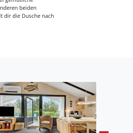
 anderen beiden
t dir die Dusche nach
und begibst dich hinaus
 mit besten Erholungs-
für, das die
sene Grundstück
 und Spielen. Nach
er Kaffee und machst es
asst ihr sicherlich gerne
stück bietet
ie im Zeichen von