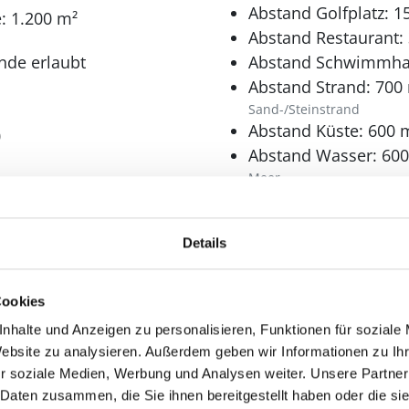
Abstand Golfplatz: 1
: 1.200 m²
r hinaus sind interessante Städte wie Ebeltoft, Aar
Abstand Restaurant:
nde erreicht.
nde erlaubt
Abstand Schwimmhal
Abstand Strand: 700
Sand-/Steinstrand
Abstand Küste: 600 
0
Abstand Wasser: 60
Meer
²
Schlafbereich
Details
Anzahl Doppelbetten
Erhöhungsbett 2x90x200
Cookies
Anzahl Etagenbetten 
nhalte und Anzeigen zu personalisieren, Funktionen für soziale
2x70x190
Website zu analysieren. Außerdem geben wir Informationen zu I
2x70x200
r soziale Medien, Werbung und Analysen weiter. Unsere Partner
Bad
 Daten zusammen, die Sie ihnen bereitgestellt haben oder die s