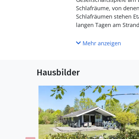
Schlafräume, von denen 
Schlafräumen stehen Eta
langen Tagen am Strand
Genieße das Leben im
Mehr anzeigen
An schönen Sommertagen
auf die schöne Terrasse
und Spielmöglichkeiten
Hausbilder
Rhododendren im Garten
animiert deine Kinder 
einem Abstecher an den
dir in einem der vielen 
mit einem köstlichen Ab
zusammenfassend beste 
Entspannung und Aktivit