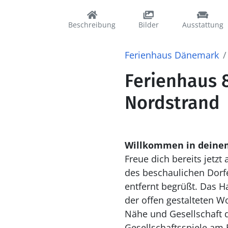
Beschreibung
Bilder
Ausstattung
Ferienhaus Dänemark
Ferienhaus 8
Nordstrand
Willkommen in deine
Freue dich bereits jetz
des beschaulichen Dorfe
entfernt begrüßt. Das H
der offen gestalteten W
Nähe und Gesellschaft d
Gesellschaftsspiele am E