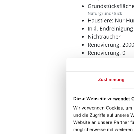
Grundstücksfläche
jeden Geschmack. Darübe
Naturgrundstück
innerhalb einer Autostu
Haustiere: Nur Hu
Inkl. Endreinigung
Nichtraucher
Renovierung: 200
Renovierung: 0
Teilw. renoviert
Wohnfläche: 63 m
Wohnbereich
Zustimmung
Kaminofen
Diese Webseite verwendet 
Wir verwenden Cookies, um I
und die Zugriffe auf unsere 
Website an unsere Partner fü
Küche
möglicherweise mit weiteren