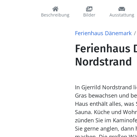
Beschreibung
Bilder
Ausstattung
Ferienhaus Dänemark
Ferienhaus D
Nordstrand
In Gjerrild Nordstrand l
Gras bewachsen und behe
Haus enthält alles, wa
Sauna. Küche und Wohnz
zünden Sie im Kaminof
Sie gerne anglen, dann 
machen. Die großen Wä