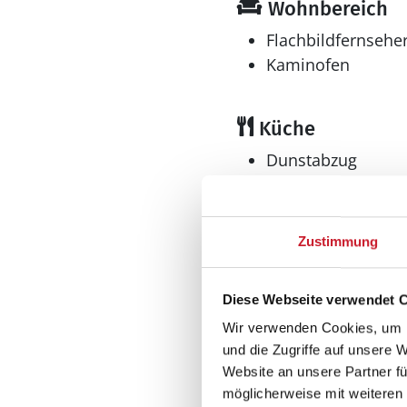
Wohnbereich
Flachbildfernsehe
Kaminofen
Küche
Dunstabzug
Geschirrspüler
Herd
Elektroherd mit Backof
Zustimmung
Kaffeemaschine
Kühlschrank
Mikrowelle
Diese Webseite verwendet 
Tiefkühler: 15 l
Wir verwenden Cookies, um I
Gefrierfach
und die Zugriffe auf unsere 
Website an unsere Partner fü
Wellness
möglicherweise mit weiteren