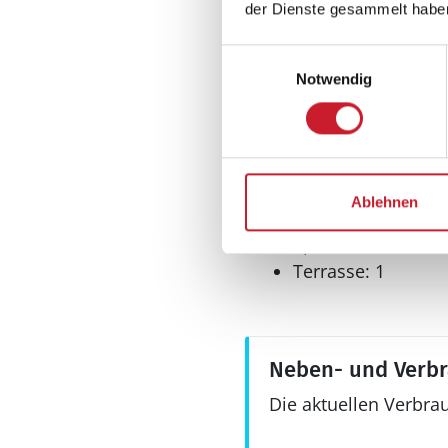
Sauna
der Dienste gesammelt habe
Whirlpool
Einwilligungsauswahl
Notwendig
Aussenbereich
Gartenmöbel
Grill
Ablehnen
Schaukel
Spielhaus
Terrasse: 1
Neben- und Verb
Die aktuellen Verbra