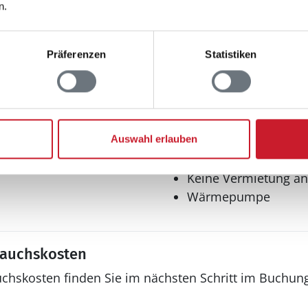
Deutsches Fernsehe
n.
Internet
WLAN
Präferenzen
Statistiken
Radio
Sonstiges
Fußbodenheizung
Teilweise Fussbodenheiz
Auswahl erlauben
Haustyp
Ferienhaus
Keine Vermietung a
Wärmepumpe
rauchskosten
uchskosten finden Sie im nächsten Schritt im Buchun