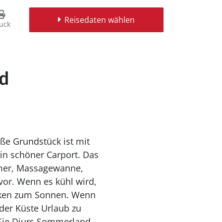
Reisedaten wählen
uck
ld
oße Grundstück ist mit
in schöner Carport. Das
mmer, Massagewanne,
or. Wenn es kühl wird,
nken zum Sonnen. Wenn
der Küste Urlaub zu
Sie Djurs Sommerland