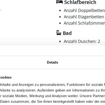
Schlafbereich
r
Anzahl Doppelbetten
Anzahl Etagenbetten 
Anzahl Schlafzimmer
Bad
Anzahl Duschen: 2
Anzahl Badezimmer:
Anzahl Toiletten: 2
en
Dusche
Details
Trockner
Waschmaschine
Cookies
nhalte und Anzeigen zu personalisieren, Funktionen für soziale
Website zu analysieren. Außerdem geben wir Informationen zu I
r soziale Medien, Werbung und Analysen weiter. Unsere Partner
Multimedia
 Daten zusammen, die Sie ihnen bereitgestellt haben oder die s