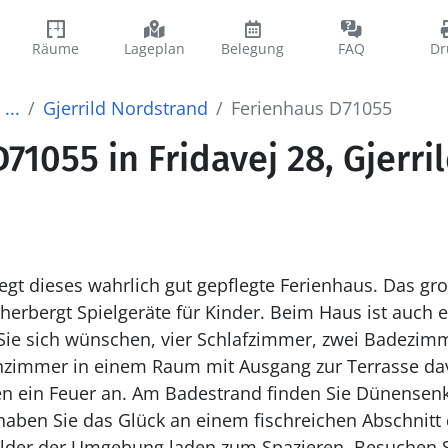
Räume
Lageplan
Belegung
FAQ
Dr
...
Gjerrild Nordstrand
Ferienhaus D71055
71055 in Fridavej 28, Gjerri
iegt dieses wahrlich gut gepflegte Ferienhaus. Das gr
rbergt Spielgeräte für Kinder. Beim Haus ist auch e
s Sie sich wünschen, vier Schlafzimmer, zwei Badezi
immer in einem Raum mit Ausgang zur Terrasse dav
en ein Feuer an. Am Badestrand finden Sie Dünense
haben Sie das Glück an einem fischreichen Abschnitt 
lder der Umgebung laden zum Spazieren. Besuchen 