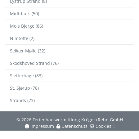
Lystrup Strand (8)
Midtdjurs (50)
Mols Bjerge (86)
Nimtofte (2)
Selkær Mølle (32)
Skodshoved Strand (76)
Sletterhage (83)
St. Sjørup (78)
Strands (73)
© 2026 Ferienhausvermittlung Kröger+Rehn GmbH
Impressum
Datenschutz
Cookies
∴