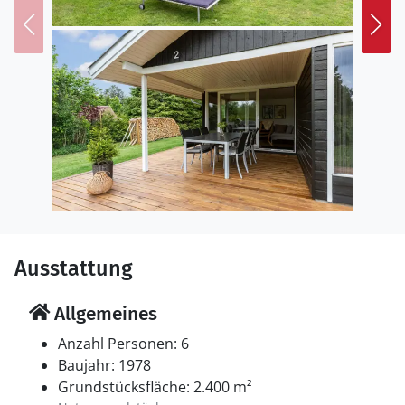
Die Umgebung von Gjerrild Nordstrand bietet
zahlreiche Attraktionen. Besuchen Sie die malerischen
Gassen von Grenaa und das beeindruckende Kattegat-
Museum. Hobbyangler finden an der Gjerrild Klint
hervorragende Fischgründe, insbesondere für
Meerforellen.
Ausstattung
Allgemeines
Anzahl Personen: 6
Baujahr: 1978
Grundstücksfläche: 2.400 m²