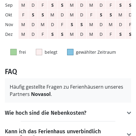
M
D
F
S
S
M
D
M
D
F
S
S
F
S
S
M
D
M
D
F
S
S
M
D
M
D
M
D
F
S
S
M
D
M
D
F
M
D
F
S
S
M
D
M
D
F
S
S
frei
belegt
gewählter Zeitraum
FAQ
Häufig gestellte Fragen zu Ferienhäusern unseres
Partners
Novasol
.
Wie hoch sind die Nebenkosten?
Kann ich das Ferienhaus unverbindlich