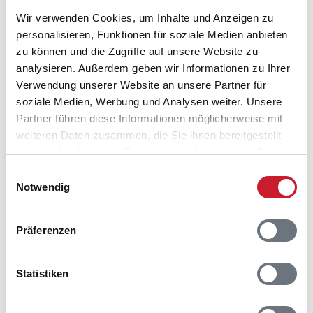
Wir verwenden Cookies, um Inhalte und Anzeigen zu
Belegungskalender
personalisieren, Funktionen für soziale Medien anbieten
zu können und die Zugriffe auf unsere Website zu
Reisedauer auswählen
analysieren. Außerdem geben wir Informationen zu Ihrer
Anzahl Reisende auswählen
Verwendung unserer Website an unsere Partner für
Anreisetag im Belegungskalender anklicken
soziale Medien, Werbung und Analysen weiter. Unsere
Sie bekommen Verfügbarkeit und Preis angezeigt
Partner führen diese Informationen möglicherweise mit
weiteren Daten zusammen, die Sie ihnen bereitgestellt
Bitte beachten Sie, dass sich bei Änderungen des
haben oder die sie im Rahmen Ihrer Nutzung der Dienste
Reisezeitraumes auch Änderungen bei der
gesammelt haben.
Hausbeschreibung und/oder der Ausstattung ergeben
Einwilligungsauswahl
können.
Notwendig
Reisedauer
Anzahl Reisende
Präferenzen
frei
belegt
gewählter Zeitraum
Statistiken
2026
1
2
3
4
5
6
7
8
9
10
11
12