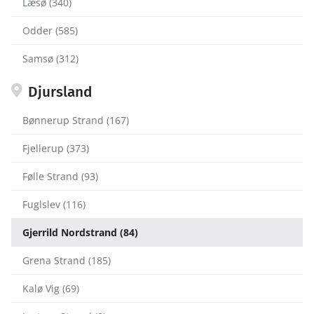
Læsø (340)
Odder (585)
Samsø (312)
Djursland
Bønnerup Strand (167)
Fjellerup (373)
Følle Strand (93)
Fuglslev (116)
Gjerrild Nordstrand (84)
Grena Strand (185)
Kalø Vig (69)